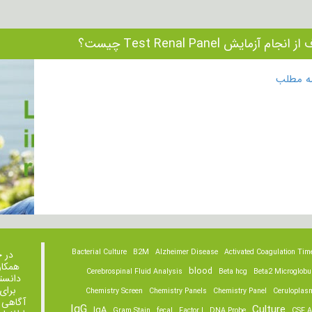
انجام آزمایش Test Renal Panel چیست؟
مه مطلب
Bacterial Culture
B2M
Alzheimer Disease
Activated Coagulation Tim
در 
همکار
blood
Cerebrospinal Fluid Analysis
Beta hcg
Beta2 Microglobu
دانست
برای
Chemistry Screen
Chemistry Panels
Chemistry Panel
Ceruloplas
آگاهی 
IgG
Culture
IgA
Gram Stain
fecal
Factor I
DNA Probe
CSF A