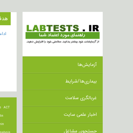
هدف از 
ادا
آزمایش‌ها
بیماری‌ها/شرایط
غربالگری سلامت
e
ACT
اخبار علمی سایت
lin
min
جستجوی مشاغل
nalysis