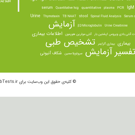
اطلاعا
IgM
serum
quantitative
PCR
Quantitative hcg
plasma
Urine
stool
Thymotaxin
TB NAAT
Spinal Fluid Analysis
Serum o
آزمایش
β2-Microglobulin
Urine Creatinine
اطلاعات بیماری
ت آنتی بادی ویروس اپشتین بار
آنتی مولرین هورمون
تشخیص طبی
بیماری
بیماری آلزایمر
فسیر آزمایش
شکاف آنیونی
سرولوپلاسمین
© کلیه‌ی حقوق این وب‌سایت برای LabTests.ir محفوظ است.