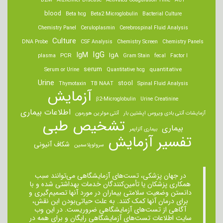
B2M
Alzheimer Disease
Activated Coagulation Time
ACT
blood
Beta hcg
Beta2 Microglobulin
Bacterial Culture
Chemistry Panel
Ceruloplasmin
Cerebrospinal Fluid Analysis
Culture
DNA Probe
CSF Analysis
Chemistry Screen
Chemistry Panels
IgM
IgG
IgA
PCR
plasma
Gram Stain
fecal
Factor I
serum
quantitative
Serum or Urine
Quantitative hcg
Urine
stool
Thymotaxin
TB NAAT
Spinal Fluid Analysis
آزمایش
β2-Microglobulin
Urine Creatinine
اطلاعات بیماری
آزمایشات آنتی بادی ویروس اپشتین بار
آنتی مولرین هورمون
تشخیص طبی
بیماری
بیماری آلزایمر
تفسیر آزمایش
شکاف آنیونی
سرولوپلاسمین
در جهان پزشکی، تست‌های آزمایشگاهی می‌توانند سبب
همکاری پزشکان یا تأمین‌کنندگان خدمات بهداشتی شده و با
دانستن وضعیت سلامتی بیماران در مورد آنها تصمیم‌گیری و
برای درمان ‌آنها کمک کنند. به علت حیاتی‌بودن این نقش،
آگاهی از تست‌های آزمایشگاهی ضروریست. در این وب
سایت اطلاعات تست‌های آزمایشگاهی رایگان و برای همه در