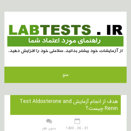
منو
هدف از انجام آزمایش Test Aldosterone and
Renin چیست؟
01 ، 06 ، 1400
بدون نظر