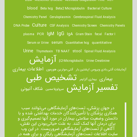
B2M
Alzheimer Disease
Activated Coagulation Time
ACT
blood
Beta hcg
Beta2 Microglobulin
Bacterial Culture
Chemistry Panel
Ceruloplasmin
Cerebrospinal Fluid Analysis
Culture
DNA Probe
CSF Analysis
Chemistry Screen
Chemistry Panels
IgM
IgG
IgA
PCR
plasma
Gram Stain
fecal
Factor I
serum
quantitative
Serum or Urine
Quantitative hcg
Urine
stool
Thymotaxin
TB NAAT
Spinal Fluid Analysis
آزمایش
β2-Microglobulin
Urine Creatinine
اطلاعات بیماری
آزمایشات آنتی بادی ویروس اپشتین بار
آنتی مولرین هورمون
تشخیص طبی
بیماری
بیماری آلزایمر
تفسیر آزمایش
شکاف آنیونی
سرولوپلاسمین
در جهان پزشکی، تست‌های آزمایشگاهی می‌توانند سبب
همکاری پزشکان یا تأمین‌کنندگان خدمات بهداشتی شده و با
دانستن وضعیت سلامتی بیماران در مورد آنها تصمیم‌گیری و
برای درمان ‌آنها کمک کنند. به علت حیاتی‌بودن این نقش،
آگاهی از تست‌های آزمایشگاهی ضروریست. در این وب
سایت اطلاعات تست‌های آزمایشگاهی رایگان و برای همه در