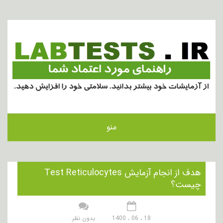
منو
هدف از انجام آزمایش Test Reticulocytes
چیست؟
18 ، 06 ، 1400
بدون نظر