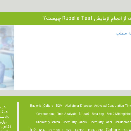
انجام آزمایش Rubella Test چیست؟
مه مطلب
Bacterial Culture
B2M
Alzheimer Disease
Activated Coagulation Tim
در 
همکار
blood
Cerebrospinal Fluid Analysis
Beta hcg
Beta2 Microglobu
دانست
برای
Chemistry Screen
Chemistry Panels
Chemistry Panel
Ceruloplas
آگاهی 
IgG
Culture
IgA
Gram Stain
fecal
Factor I
DNA Probe
CSF A