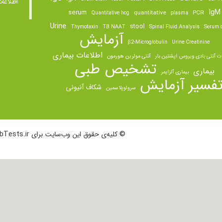
اطلاعا
IgM
serum
quantitative
PCR
Quantitative hcg
plasma
Urine
stool
Thymotaxin
TB NAAT
Spinal Fluid Analysis
Serum o
آزمایش
β2-Microglobulin
Urine Creatinine
اطلاعات بیماری
ت آنتی بادی ویروس اپشتین بار
آنتی مولرین هورمون
تشخیص طبی
بیماری
بیماری آلزایمر
فسیر آزمایش
شکاف آنیونی
سرولوپلاسمین
© کلیه‌ی حقوق این وب‌سایت برای LabTests.ir محفوظ است.