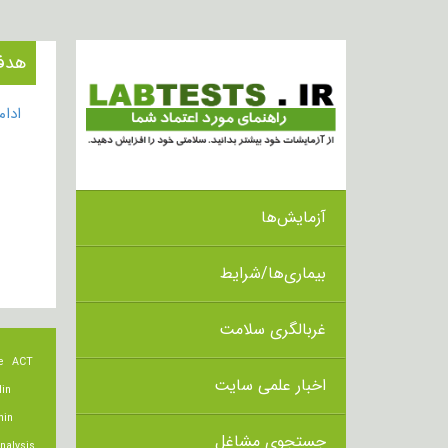
هدف از 
ادا
آزمایش‌ها
بیماری‌ها/شرایط
غربالگری سلامت
e
ACT
اخبار علمی سایت
lin
min
جستجوی مشاغل
nalysis