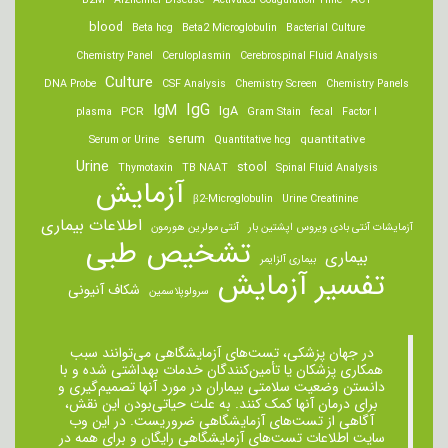
B2M
Alzheimer Disease
Activated Coagulation Time
ACT
blood
Beta hcg
Beta2 Microglobulin
Bacterial Culture
Chemistry Panel
Ceruloplasmin
Cerebrospinal Fluid Analysis
Culture
DNA Probe
CSF Analysis
Chemistry Screen
Chemistry Panels
IgM
IgG
IgA
PCR
plasma
Gram Stain
fecal
Factor I
serum
quantitative
Serum or Urine
Quantitative hcg
Urine
stool
Thymotaxin
TB NAAT
Spinal Fluid Analysis
آزمایش
β2-Microglobulin
Urine Creatinine
اطلاعات بیماری
آزمایشات آنتی بادی ویروس اپشتین بار
آنتی مولرین هورمون
تشخیص طبی
بیماری
بیماری آلزایمر
تفسیر آزمایش
شکاف آنیونی
سرولوپلاسمین
در جهان پزشکی، تست‌های آزمایشگاهی می‌توانند سبب
همکاری پزشکان یا تأمین‌کنندگان خدمات بهداشتی شده و با
دانستن وضعیت سلامتی بیماران در مورد آنها تصمیم‌گیری و
برای درمان ‌آنها کمک کنند. به علت حیاتی‌بودن این نقش،
آگاهی از تست‌های آزمایشگاهی ضروریست. در این وب
سایت اطلاعات تست‌های آزمایشگاهی رایگان و برای همه در