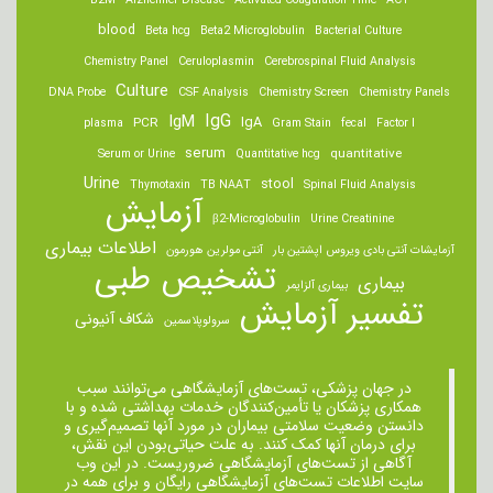
B2M
Alzheimer Disease
Activated Coagulation Time
ACT
blood
Beta hcg
Beta2 Microglobulin
Bacterial Culture
Chemistry Panel
Ceruloplasmin
Cerebrospinal Fluid Analysis
Culture
DNA Probe
CSF Analysis
Chemistry Screen
Chemistry Panels
IgM
IgG
IgA
PCR
plasma
Gram Stain
fecal
Factor I
serum
quantitative
Serum or Urine
Quantitative hcg
Urine
stool
Thymotaxin
TB NAAT
Spinal Fluid Analysis
آزمایش
β2-Microglobulin
Urine Creatinine
اطلاعات بیماری
آزمایشات آنتی بادی ویروس اپشتین بار
آنتی مولرین هورمون
تشخیص طبی
بیماری
بیماری آلزایمر
تفسیر آزمایش
شکاف آنیونی
سرولوپلاسمین
در جهان پزشکی، تست‌های آزمایشگاهی می‌توانند سبب
همکاری پزشکان یا تأمین‌کنندگان خدمات بهداشتی شده و با
دانستن وضعیت سلامتی بیماران در مورد آنها تصمیم‌گیری و
برای درمان ‌آنها کمک کنند. به علت حیاتی‌بودن این نقش،
آگاهی از تست‌های آزمایشگاهی ضروریست. در این وب
سایت اطلاعات تست‌های آزمایشگاهی رایگان و برای همه در