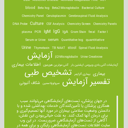
B2M
Alzheimer Disease
Activated Coagulation Time
ACT
blood
Beta hcg
Beta2 Microglobulin
Bacterial Culture
Chemistry Panel
Ceruloplasmin
Cerebrospinal Fluid Analysis
Culture
DNA Probe
CSF Analysis
Chemistry Screen
Chemistry Panels
IgM
IgG
IgA
PCR
plasma
Gram Stain
fecal
Factor I
serum
quantitative
Serum or Urine
Quantitative hcg
Urine
stool
Thymotaxin
TB NAAT
Spinal Fluid Analysis
آزمایش
β2-Microglobulin
Urine Creatinine
اطلاعات بیماری
آزمایشات آنتی بادی ویروس اپشتین بار
آنتی مولرین هورمون
تشخیص طبی
بیماری
بیماری آلزایمر
تفسیر آزمایش
شکاف آنیونی
سرولوپلاسمین
در جهان پزشکی، تست‌های آزمایشگاهی می‌توانند سبب
همکاری پزشکان یا تأمین‌کنندگان خدمات بهداشتی شده و با
دانستن وضعیت سلامتی بیماران در مورد آنها تصمیم‌گیری و
برای درمان ‌آنها کمک کنند. به علت حیاتی‌بودن این نقش،
آگاهی از تست‌های آزمایشگاهی ضروریست. در این وب
سایت اطلاعات تست‌های آزمایشگاهی رایگان و برای همه در