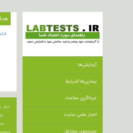
هدف از انج
ادا
آزمایش‌ها
بیماری‌ها/شرایط
غربالگری سلامت
e
ACT
اخبار علمی سایت
lin
min
جستجوی مشاغل
nalysis