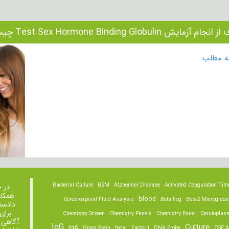
ام آزمایش Test Sex Hormone Binding Globulin چیست؟
مه مطلب
Bacterial Culture
B2M
Alzheimer Disease
Activated Coagulation Tim
در 
همکار
blood
Cerebrospinal Fluid Analysis
Beta hcg
Beta2 Microglobu
دانست
برای
Chemistry Screen
Chemistry Panels
Chemistry Panel
Ceruloplas
آگاهی 
IgG
Culture
IgA
Gram Stain
fecal
Factor I
DNA Probe
CSF A