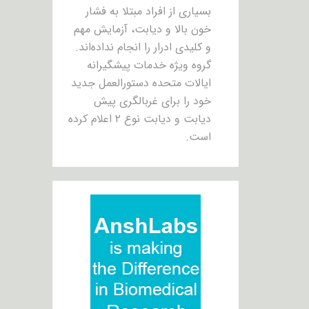
بسیاری از افراد مبتلا به فشار
خون بالا و دیابت، آزمایش مهم
و کلیدی ادرار را انجام نداده‌اند.
گروه ویژه خدمات پیشگیرانه
ایالات متحده دستورالعمل جدید
خود را برای غربالگری پیش
دیابت و دیابت نوع ۲ اعلام کرده
است.