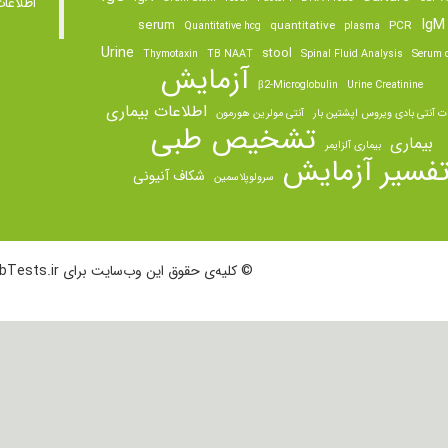
اطلاعا
IgM
serum
quantitative
PCR
Quantitative hcg
plasma
Urine
stool
Thymotaxin
TB NAAT
Spinal Fluid Analysis
Serum o
آزمایش
β2-Microglobulin
Urine Creatinine
اطلاعات بیماری
ت آنتی بادی ویروس اپشتین بار
آنتی مولرین هورمون
تشخیص طبی
بیماری
بیماری آلزایمر
فسیر آزمایش
شکاف آنیونی
سرولوپلاسمین
© کلیه‌ی حقوق این وب‌سایت برای LabTests.ir محفوظ است.