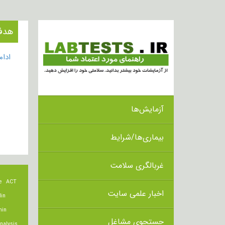
هدف از ان
ادا
آزمایش‌ها
بیماری‌ها/شرایط
غربالگری سلامت
e
ACT
اخبار علمی سایت
lin
min
جستجوی مشاغل
nalysis