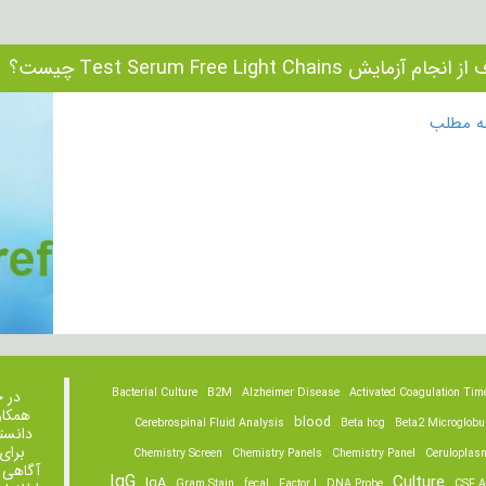
جام آزمایش Test Serum Free Light Chains چیست؟
مه مطلب
Bacterial Culture
B2M
Alzheimer Disease
Activated Coagulation Tim
در 
همکار
blood
Cerebrospinal Fluid Analysis
Beta hcg
Beta2 Microglobu
دانست
برای
Chemistry Screen
Chemistry Panels
Chemistry Panel
Ceruloplas
آگاهی 
IgG
Culture
IgA
Gram Stain
fecal
Factor I
DNA Probe
CSF A