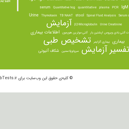
اطلاعا
IgM
serum
quantitative
PCR
Quantitative hcg
plasma
Urine
stool
Thymotaxin
TB NAAT
Spinal Fluid Analysis
Serum o
آزمایش
β2-Microglobulin
Urine Creatinine
اطلاعات بیماری
ت آنتی بادی ویروس اپشتین بار
آنتی مولرین هورمون
تشخیص طبی
بیماری
بیماری آلزایمر
فسیر آزمایش
شکاف آنیونی
سرولوپلاسمین
© کلیه‌ی حقوق این وب‌سایت برای LabTests.ir محفوظ است.