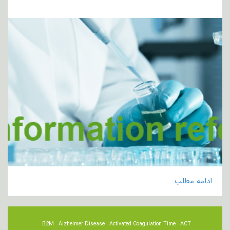
ادامه مطلب
B2M
Alzheimer Disease
Activated Coagulation Time
ACT