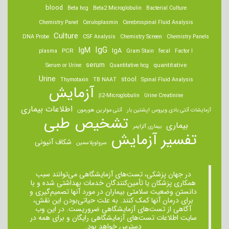
blood
Beta hcg
Beta2 Microglobulin
Bacterial Culture
Chemistry Panel
Ceruloplasmin
Cerebrospinal Fluid Analysis
Culture
DNA Probe
CSF Analysis
Chemistry Screen
Chemistry Panels
IgM
IgG
IgA
PCR
plasma
Gram Stain
fecal
Factor I
serum
quantitative
Serum or Urine
Quantitative hcg
Urine
stool
Thymotaxin
TB NAAT
Spinal Fluid Analysis
آزمایش
β2-Microglobulin
Urine Creatinine
اطلاعات بیماری
آزمایشات آنتی بادی ویروس اپشتین بار
آنتی مولرین هورمون
تشخیص طبی
بیماری
بیماری آلزایمر
تفسیر آزمایش
شکاف آنیونی
سرولوپلاسمین
در جهان پزشکی، تست‌های آزمایشگاهی می‌توانند سبب
همکاری پزشکان یا تأمین‌کنندگان خدمات بهداشتی شده و با
دانستن وضعیت سلامتی بیماران در مورد آنها تصمیم‌گیری و
برای درمان ‌آنها کمک کنند. به علت حیاتی‌بودن این نقش،
آگاهی از تست‌های آزمایشگاهی ضروریست. در این وب
سایت اطلاعات تست‌های آزمایشگاهی رایگان و برای همه در
دسترس خواهد بود.