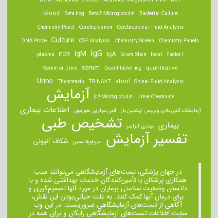
B2M
Alzheimer Disease
Activated Coagulation Time
ACT
blood
Beta hcg
Beta2 Microglobulin
Bacterial Culture
Chemistry Panel
Ceruloplasmin
Cerebrospinal Fluid Analysis
Culture
DNA Probe
CSF Analysis
Chemistry Screen
Chemistry Panels
IgM
IgG
IgA
PCR
plasma
Gram Stain
fecal
Factor I
serum
quantitative
Serum or Urine
Quantitative hcg
Urine
stool
Thymotaxin
TB NAAT
Spinal Fluid Analysis
آزمایش
β2-Microglobulin
Urine Creatinine
اطلاعات بیماری
آزمایشات آنتی بادی ویروس اپشتین بار
آنتی مولرین هورمون
تشخیص طبی
بیماری
بیماری آلزایمر
تفسیر آزمایش
شکاف آنیونی
سرولوپلاسمین
در جهان پزشکی، تست‌های آزمایشگاهی می‌توانند سبب
همکاری پزشکان یا تأمین‌کنندگان خدمات بهداشتی شده و با
دانستن وضعیت سلامتی بیماران در مورد آنها تصمیم‌گیری و
برای درمان ‌آنها کمک کنند. به علت حیاتی‌بودن این نقش،
آگاهی از تست‌های آزمایشگاهی ضروریست. در این وب
سایت اطلاعات تست‌های آزمایشگاهی رایگان و برای همه در