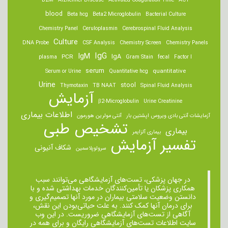
B2M
Alzheimer Disease
Activated Coagulation Time
ACT
blood
Beta hcg
Beta2 Microglobulin
Bacterial Culture
Chemistry Panel
Ceruloplasmin
Cerebrospinal Fluid Analysis
Culture
DNA Probe
CSF Analysis
Chemistry Screen
Chemistry Panels
IgM
IgG
IgA
PCR
plasma
Gram Stain
fecal
Factor I
serum
quantitative
Serum or Urine
Quantitative hcg
Urine
stool
Thymotaxin
TB NAAT
Spinal Fluid Analysis
آزمایش
β2-Microglobulin
Urine Creatinine
اطلاعات بیماری
آزمایشات آنتی بادی ویروس اپشتین بار
آنتی مولرین هورمون
تشخیص طبی
بیماری
بیماری آلزایمر
تفسیر آزمایش
شکاف آنیونی
سرولوپلاسمین
در جهان پزشکی، تست‌های آزمایشگاهی می‌توانند سبب
همکاری پزشکان یا تأمین‌کنندگان خدمات بهداشتی شده و با
دانستن وضعیت سلامتی بیماران در مورد آنها تصمیم‌گیری و
برای درمان ‌آنها کمک کنند. به علت حیاتی‌بودن این نقش،
آگاهی از تست‌های آزمایشگاهی ضروریست. در این وب
سایت اطلاعات تست‌های آزمایشگاهی رایگان و برای همه در