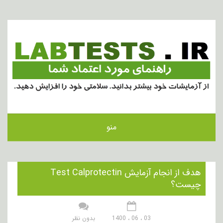
منو
هدف از انجام آزمایش Test Calprotectin
چیست؟
03 ، 06 ، 1400
بدون نظر