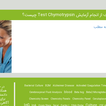
نجام آزمایش Test Chymotrypsin چیست؟
مه مطلب
Bacterial Culture
B2M
Alzheimer Disease
Activated Coagulation Tim
در 
همکار
blood
Cerebrospinal Fluid Analysis
Beta hcg
Beta2 Microglobu
دانست
برای
Chemistry Screen
Chemistry Panels
Chemistry Panel
Ceruloplas
آگاهی 
IgG
Culture
IgA
Gram Stain
fecal
Factor I
DNA Probe
CSF A