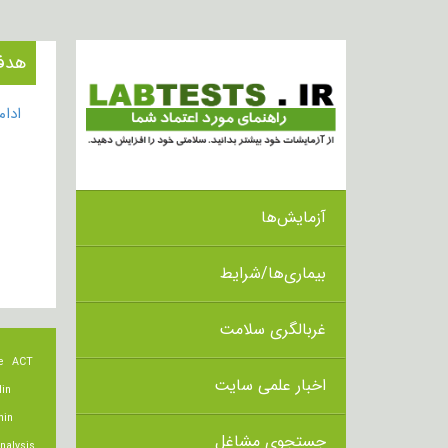
هدف از ا
ادا
آزمایش‌ها
بیماری‌ها/شرایط
غربالگری سلامت
e
ACT
اخبار علمی سایت
lin
min
جستجوی مشاغل
nalysis