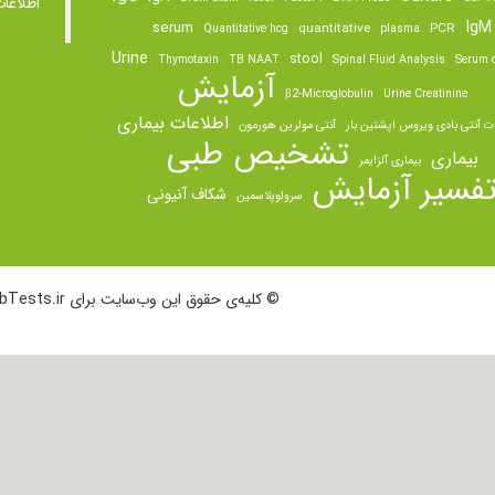
اطلاعا
IgM
serum
quantitative
PCR
Quantitative hcg
plasma
Urine
stool
Thymotaxin
TB NAAT
Spinal Fluid Analysis
Serum o
آزمایش
β2-Microglobulin
Urine Creatinine
اطلاعات بیماری
ت آنتی بادی ویروس اپشتین بار
آنتی مولرین هورمون
تشخیص طبی
بیماری
بیماری آلزایمر
فسیر آزمایش
شکاف آنیونی
سرولوپلاسمین
© کلیه‌ی حقوق این وب‌سایت برای LabTests.ir محفوظ است.