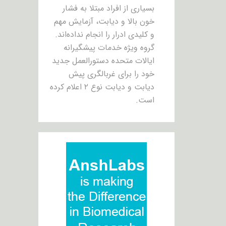
بسیاری از افراد مبتلا به فشار
خون بالا و دیابت، آزمایش مهم
و کلیدی ادرار را انجام نداده‌اند.
گروه ویژه خدمات پیشگیرانه
ایالات متحده دستورالعمل جدید
خود را برای غربالگری پیش
دیابت و دیابت نوع ۲ اعلام کرده
است.