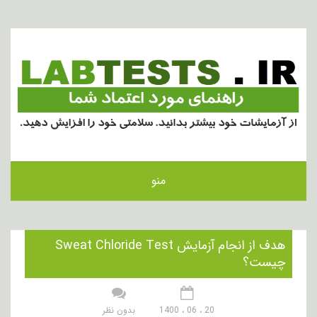
منو
هدف از انجام آزمایش Sweat Chloride Test
چیست؟
20 ، 06 ، 1400
بدون نظر