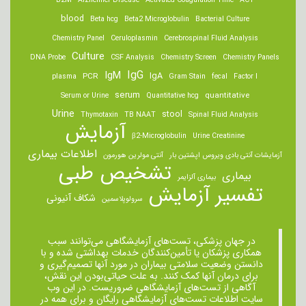
B2M
Alzheimer Disease
Activated Coagulation Time
ACT
blood
Beta hcg
Beta2 Microglobulin
Bacterial Culture
Chemistry Panel
Ceruloplasmin
Cerebrospinal Fluid Analysis
Culture
DNA Probe
CSF Analysis
Chemistry Screen
Chemistry Panels
IgM
IgG
IgA
PCR
plasma
Gram Stain
fecal
Factor I
serum
quantitative
Serum or Urine
Quantitative hcg
Urine
stool
Thymotaxin
TB NAAT
Spinal Fluid Analysis
آزمایش
β2-Microglobulin
Urine Creatinine
اطلاعات بیماری
آزمایشات آنتی بادی ویروس اپشتین بار
آنتی مولرین هورمون
تشخیص طبی
بیماری
بیماری آلزایمر
تفسیر آزمایش
شکاف آنیونی
سرولوپلاسمین
در جهان پزشکی، تست‌های آزمایشگاهی می‌توانند سبب
همکاری پزشکان یا تأمین‌کنندگان خدمات بهداشتی شده و با
دانستن وضعیت سلامتی بیماران در مورد آنها تصمیم‌گیری و
برای درمان ‌آنها کمک کنند. به علت حیاتی‌بودن این نقش،
آگاهی از تست‌های آزمایشگاهی ضروریست. در این وب
سایت اطلاعات تست‌های آزمایشگاهی رایگان و برای همه در