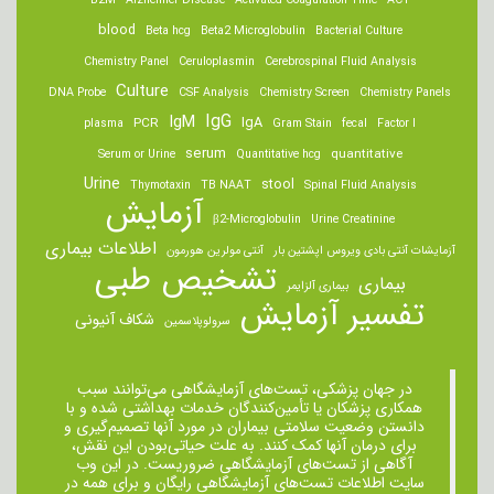
B2M
Alzheimer Disease
Activated Coagulation Time
ACT
blood
Beta hcg
Beta2 Microglobulin
Bacterial Culture
Chemistry Panel
Ceruloplasmin
Cerebrospinal Fluid Analysis
Culture
DNA Probe
CSF Analysis
Chemistry Screen
Chemistry Panels
IgM
IgG
IgA
PCR
plasma
Gram Stain
fecal
Factor I
serum
quantitative
Serum or Urine
Quantitative hcg
Urine
stool
Thymotaxin
TB NAAT
Spinal Fluid Analysis
آزمایش
β2-Microglobulin
Urine Creatinine
اطلاعات بیماری
آزمایشات آنتی بادی ویروس اپشتین بار
آنتی مولرین هورمون
تشخیص طبی
بیماری
بیماری آلزایمر
تفسیر آزمایش
شکاف آنیونی
سرولوپلاسمین
در جهان پزشکی، تست‌های آزمایشگاهی می‌توانند سبب
همکاری پزشکان یا تأمین‌کنندگان خدمات بهداشتی شده و با
دانستن وضعیت سلامتی بیماران در مورد آنها تصمیم‌گیری و
برای درمان ‌آنها کمک کنند. به علت حیاتی‌بودن این نقش،
آگاهی از تست‌های آزمایشگاهی ضروریست. در این وب
سایت اطلاعات تست‌های آزمایشگاهی رایگان و برای همه در