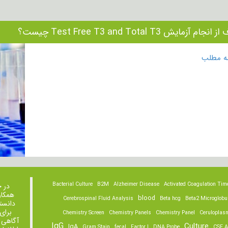
جام آزمایش Test Free T3 and Total T3 چیست؟
مه مطلب
Bacterial Culture
B2M
Alzheimer Disease
Activated Coagulation Tim
در 
همکار
blood
Cerebrospinal Fluid Analysis
Beta hcg
Beta2 Microglobu
دانست
برای
Chemistry Screen
Chemistry Panels
Chemistry Panel
Ceruloplas
آگاهی 
IgG
Culture
IgA
Gram Stain
fecal
Factor I
DNA Probe
CSF A