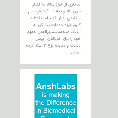
بسیاری از افراد مبتلا به فشار
خون بالا و دیابت، آزمایش مهم
و کلیدی ادرار را انجام نداده‌اند.
گروه ویژه خدمات پیشگیرانه
ایالات متحده دستورالعمل جدید
خود را برای غربالگری پیش
دیابت و دیابت نوع ۲ اعلام کرده
است.