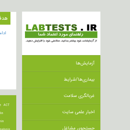
هدف از ان
ادا
آزمایش‌ها
بیماری‌ها/شرایط
غربالگری سلامت
e
ACT
اخبار علمی سایت
lin
min
جستجوی مشاغل
nalysis