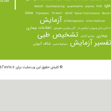
اطلاعا
IgM
serum
quantitative
PCR
Quantitative hcg
plasma
Urine
stool
Thymotaxin
TB NAAT
Spinal Fluid Analysis
Serum o
آزمایش
β2-Microglobulin
Urine Creatinine
اطلاعات بیماری
ت آنتی بادی ویروس اپشتین بار
آنتی مولرین هورمون
تشخیص طبی
بیماری
بیماری آلزایمر
فسیر آزمایش
شکاف آنیونی
سرولوپلاسمین
© کلیه‌ی حقوق این وب‌سایت برای LabTests.ir محفوظ است.