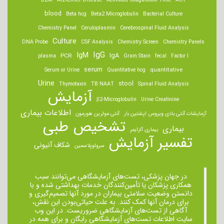
B2M
Alzheimer Disease
Activated Coagulation Time
ACT
blood
Beta hcg
Beta2 Microglobulin
Bacterial Culture
Chemistry Panel
Ceruloplasmin
Cerebrospinal Fluid Analysis
Culture
DNA Probe
CSF Analysis
Chemistry Screen
Chemistry Panels
IgM
IgG
IgA
PCR
plasma
Gram Stain
fecal
Factor I
serum
quantitative
Serum or Urine
Quantitative hcg
Urine
stool
Thymotaxin
TB NAAT
Spinal Fluid Analysis
آزمایش
β2-Microglobulin
Urine Creatinine
اطلاعات بیماری
آزمایشات آنتی بادی ویروس اپشتین بار
آنتی مولرین هورمون
تشخیص طبی
بیماری
بیماری آلزایمر
تفسیر آزمایش
شکاف آنیونی
سرولوپلاسمین
در جهان پزشکی، تست‌های آزمایشگاهی می‌توانند سبب
همکاری پزشکان یا تأمین‌کنندگان خدمات بهداشتی شده و با
دانستن وضعیت سلامتی بیماران در مورد آنها تصمیم‌گیری و
برای درمان ‌آنها کمک کنند. به علت حیاتی‌بودن این نقش،
آگاهی از تست‌های آزمایشگاهی ضروریست. در این وب
سایت اطلاعات تست‌های آزمایشگاهی رایگان و برای همه در