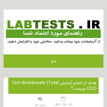
منو
هدف از انجام آزمایش Test Bicarbonate (Total
CO2) چیست؟
03 ، 06 ، 1400
بدون نظر