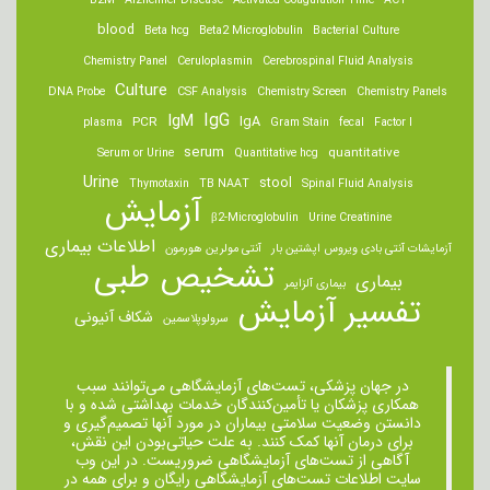
B2M
Alzheimer Disease
Activated Coagulation Time
ACT
blood
Beta hcg
Beta2 Microglobulin
Bacterial Culture
Chemistry Panel
Ceruloplasmin
Cerebrospinal Fluid Analysis
Culture
DNA Probe
CSF Analysis
Chemistry Screen
Chemistry Panels
IgM
IgG
IgA
PCR
plasma
Gram Stain
fecal
Factor I
serum
quantitative
Serum or Urine
Quantitative hcg
Urine
stool
Thymotaxin
TB NAAT
Spinal Fluid Analysis
آزمایش
β2-Microglobulin
Urine Creatinine
اطلاعات بیماری
آزمایشات آنتی بادی ویروس اپشتین بار
آنتی مولرین هورمون
تشخیص طبی
بیماری
بیماری آلزایمر
تفسیر آزمایش
شکاف آنیونی
سرولوپلاسمین
در جهان پزشکی، تست‌های آزمایشگاهی می‌توانند سبب
همکاری پزشکان یا تأمین‌کنندگان خدمات بهداشتی شده و با
دانستن وضعیت سلامتی بیماران در مورد آنها تصمیم‌گیری و
برای درمان ‌آنها کمک کنند. به علت حیاتی‌بودن این نقش،
آگاهی از تست‌های آزمایشگاهی ضروریست. در این وب
سایت اطلاعات تست‌های آزمایشگاهی رایگان و برای همه در