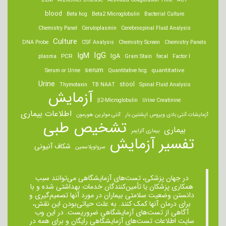
B2M
Alzheimer Disease
Activated Coagulation Time
ACT
blood
Beta hcg
Beta2 Microglobulin
Bacterial Culture
Chemistry Panel
Ceruloplasmin
Cerebrospinal Fluid Analysis
Culture
DNA Probe
CSF Analysis
Chemistry Screen
Chemistry Panels
IgM
IgG
IgA
PCR
plasma
Gram Stain
fecal
Factor I
serum
quantitative
Serum or Urine
Quantitative hcg
Urine
stool
Thymotaxin
TB NAAT
Spinal Fluid Analysis
آزمایش
β2-Microglobulin
Urine Creatinine
اطلاعات بیماری
آزمایشات آنتی بادی ویروس اپشتین بار
آنتی مولرین هورمون
تشخیص طبی
بیماری
بیماری آلزایمر
تفسیر آزمایش
شکاف آنیونی
سرولوپلاسمین
در جهان پزشکی، تست‌های آزمایشگاهی می‌توانند سبب
همکاری پزشکان یا تأمین‌کنندگان خدمات بهداشتی شده و با
دانستن وضعیت سلامتی بیماران در مورد آنها تصمیم‌گیری و
برای درمان ‌آنها کمک کنند. به علت حیاتی‌بودن این نقش،
آگاهی از تست‌های آزمایشگاهی ضروریست. در این وب
سایت اطلاعات تست‌های آزمایشگاهی رایگان و برای همه در