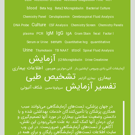
B2M
Alzheimer Disease
Activated Coagulation Time
ACT
blood
Beta hcg
Beta2 Microglobulin
Bacterial Culture
Chemistry Panel
Ceruloplasmin
Cerebrospinal Fluid Analysis
Culture
DNA Probe
CSF Analysis
Chemistry Screen
Chemistry Panels
IgM
IgG
IgA
PCR
plasma
Gram Stain
fecal
Factor I
serum
quantitative
Serum or Urine
Quantitative hcg
Urine
stool
Thymotaxin
TB NAAT
Spinal Fluid Analysis
آزمایش
β2-Microglobulin
Urine Creatinine
اطلاعات بیماری
آزمایشات آنتی بادی ویروس اپشتین بار
آنتی مولرین هورمون
تشخیص طبی
بیماری
بیماری آلزایمر
تفسیر آزمایش
شکاف آنیونی
سرولوپلاسمین
در جهان پزشکی، تست‌های آزمایشگاهی می‌توانند سبب
همکاری پزشکان یا تأمین‌کنندگان خدمات بهداشتی شده و با
دانستن وضعیت سلامتی بیماران در مورد آنها تصمیم‌گیری و
برای درمان ‌آنها کمک کنند. به علت حیاتی‌بودن این نقش،
آگاهی از تست‌های آزمایشگاهی ضروریست. در این وب
سایت اطلاعات تست‌های آزمایشگاهی رایگان و برای همه در