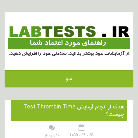
منو
هدف از انجام آزمایش Test Thrombin Time
چیست؟
20 ، 06 ، 1400
بدون نظر