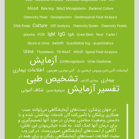
B2M
Alzheimer Disease
Activated Coagulation Time
ACT
blood
Beta hcg
Beta2 Microglobulin
Bacterial Culture
Chemistry Panel
Ceruloplasmin
Cerebrospinal Fluid Analysis
Culture
DNA Probe
CSF Analysis
Chemistry Screen
Chemistry Panels
IgM
IgG
IgA
PCR
plasma
Gram Stain
fecal
Factor I
serum
quantitative
Serum or Urine
Quantitative hcg
Urine
stool
Thymotaxin
TB NAAT
Spinal Fluid Analysis
آزمایش
β2-Microglobulin
Urine Creatinine
اطلاعات بیماری
آزمایشات آنتی بادی ویروس اپشتین بار
آنتی مولرین هورمون
تشخیص طبی
بیماری
بیماری آلزایمر
تفسیر آزمایش
شکاف آنیونی
سرولوپلاسمین
در جهان پزشکی، تست‌های آزمایشگاهی می‌توانند سبب
همکاری پزشکان یا تأمین‌کنندگان خدمات بهداشتی شده و با
دانستن وضعیت سلامتی بیماران در مورد آنها تصمیم‌گیری و
برای درمان ‌آنها کمک کنند. به علت حیاتی‌بودن این نقش،
آگاهی از تست‌های آزمایشگاهی ضروریست. در این وب
سایت اطلاعات تست‌های آزمایشگاهی رایگان و برای همه در