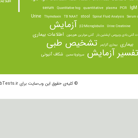
اطلاعا
IgM
serum
quantitative
PCR
Quantitative hcg
plasma
Urine
stool
Thymotaxin
TB NAAT
Spinal Fluid Analysis
Serum o
آزمایش
β2-Microglobulin
Urine Creatinine
اطلاعات بیماری
ت آنتی بادی ویروس اپشتین بار
آنتی مولرین هورمون
تشخیص طبی
بیماری
بیماری آلزایمر
فسیر آزمایش
شکاف آنیونی
سرولوپلاسمین
© کلیه‌ی حقوق این وب‌سایت برای LabTests.ir محفوظ است.