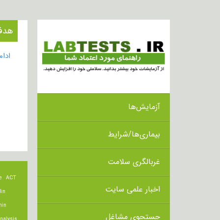
هدف از ا
ادا
آزمایش‌ها
بیماری‌ها/شرایط
غربالگری سلامت
e
ACT
اخبار علمی سایت
lin
min
جستجوی مشاغل
nalysis