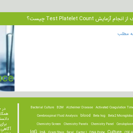
نجام آزمایش Test Platelet Count چیست؟
مه مطلب
Bacterial Culture
B2M
Alzheimer Disease
Activated Coagulation Tim
در 
همکار
blood
Cerebrospinal Fluid Analysis
Beta hcg
Beta2 Microglobu
دانست
برای
Chemistry Screen
Chemistry Panels
Chemistry Panel
Ceruloplas
آگاهی 
IgG
Culture
IgA
Gram Stain
fecal
Factor I
DNA Probe
CSF A