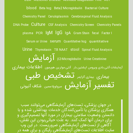
B2M
Alzheimer Disease
Activated Coagulation Time
ACT
blood
Beta hcg
Beta2 Microglobulin
Bacterial Culture
Chemistry Panel
Ceruloplasmin
Cerebrospinal Fluid Analysis
Culture
DNA Probe
CSF Analysis
Chemistry Screen
Chemistry Panels
IgM
IgG
IgA
PCR
plasma
Gram Stain
fecal
Factor I
serum
quantitative
Serum or Urine
Quantitative hcg
Urine
stool
Thymotaxin
TB NAAT
Spinal Fluid Analysis
آزمایش
β2-Microglobulin
Urine Creatinine
اطلاعات بیماری
آزمایشات آنتی بادی ویروس اپشتین بار
آنتی مولرین هورمون
تشخیص طبی
بیماری
بیماری آلزایمر
تفسیر آزمایش
شکاف آنیونی
سرولوپلاسمین
در جهان پزشکی، تست‌های آزمایشگاهی می‌توانند سبب
همکاری پزشکان یا تأمین‌کنندگان خدمات بهداشتی شده و با
دانستن وضعیت سلامتی بیماران در مورد آنها تصمیم‌گیری و
برای درمان ‌آنها کمک کنند. به علت حیاتی‌بودن این نقش،
آگاهی از تست‌های آزمایشگاهی ضروریست. در این وب
سایت اطلاعات تست‌های آزمایشگاهی رایگان و برای همه در