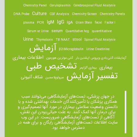
Chemistry Panel
Ceruloplasmin
Cerebrospinal Fluid Analysis
Culture
DNA Probe
CSF Analysis
Chemistry Screen
Chemistry Panels
IgM
IgG
IgA
PCR
plasma
Gram Stain
fecal
Factor I
serum
quantitative
Serum or Urine
Quantitative hcg
Urine
stool
Thymotaxin
TB NAAT
Spinal Fluid Analysis
آزمایش
β2-Microglobulin
Urine Creatinine
اطلاعات بیماری
آزمایشات آنتی بادی ویروس اپشتین بار
آنتی مولرین هورمون
تشخیص طبی
بیماری
بیماری آلزایمر
تفسیر آزمایش
شکاف آنیونی
سرولوپلاسمین
در جهان پزشکی، تست‌های آزمایشگاهی می‌توانند سبب
همکاری پزشکان یا تأمین‌کنندگان خدمات بهداشتی شده و با
دانستن وضعیت سلامتی بیماران در مورد آنها تصمیم‌گیری و
برای درمان ‌آنها کمک کنند. به علت حیاتی‌بودن این نقش،
آگاهی از تست‌های آزمایشگاهی ضروریست. در این وب
سایت اطلاعات تست‌های آزمایشگاهی رایگان و برای همه در
دسترس خواهد بود.