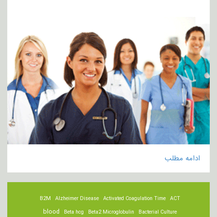
ادامه مطلب
B2M
Alzheimer Disease
Activated Coagulation Time
ACT
blood
Beta hcg
Beta2 Microglobulin
Bacterial Culture