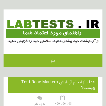
منو
هدف از انجام آزمایش Test Bone Markers
چیست؟
03 ، 06 ، 1400
بدون نظر