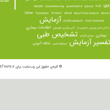
اطلاعا
IgM
serum
quantitative
PCR
Quantitative hcg
plasma
Urine
stool
Thymotaxin
TB NAAT
Spinal Fluid Analysis
Serum o
آزمایش
β2-Microglobulin
Urine Creatinine
اطلاعات بیماری
ت آنتی بادی ویروس اپشتین بار
آنتی مولرین هورمون
تشخیص طبی
بیماری
بیماری آلزایمر
فسیر آزمایش
شکاف آنیونی
سرولوپلاسمین
© کلیه‌ی حقوق این وب‌سایت برای LabTests.ir محفوظ است.