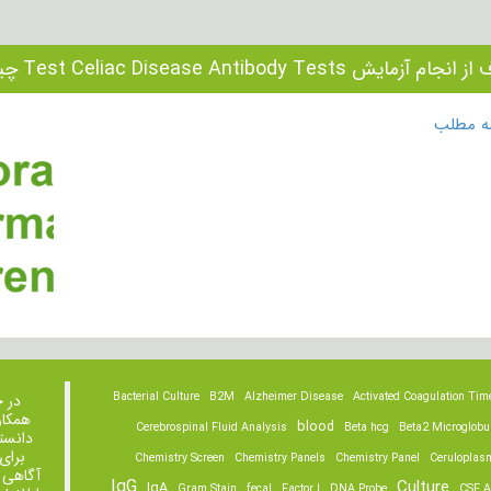
ام آزمایش Test Celiac Disease Antibody Tests چیست؟
مه مطلب
Bacterial Culture
B2M
Alzheimer Disease
Activated Coagulation Tim
در 
همکار
blood
Cerebrospinal Fluid Analysis
Beta hcg
Beta2 Microglobu
دانست
برای
Chemistry Screen
Chemistry Panels
Chemistry Panel
Ceruloplas
آگاهی 
IgG
Culture
IgA
Gram Stain
fecal
Factor I
DNA Probe
CSF A