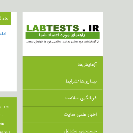
هدف از انج
ادا
آزمایش‌ها
بیماری‌ها/شرایط
غربالگری سلامت
e
ACT
اخبار علمی سایت
lin
min
جستجوی مشاغل
nalysis