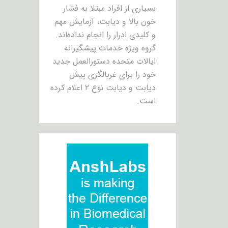
بسیاری از افراد مبتلا به فشار
خون بالا و دیابت، آزمایش مهم
و کلیدی ادرار را انجام نداده‌اند.
گروه ویژه خدمات پیشگیرانه
ایالات متحده دستورالعمل جدید
خود را برای غربالگری پیش
دیابت و دیابت نوع ۲ اعلام کرده
است.