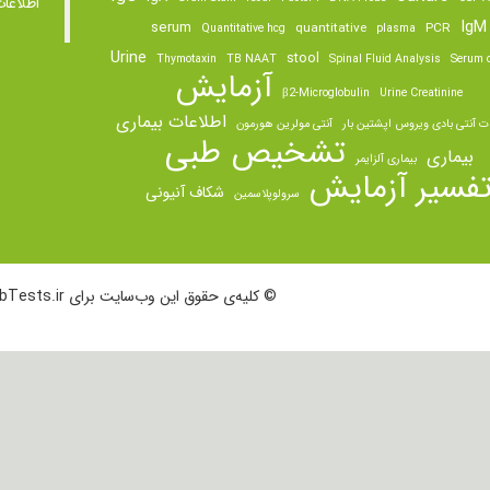
اطلاعا
IgM
serum
quantitative
PCR
Quantitative hcg
plasma
Urine
stool
Thymotaxin
TB NAAT
Spinal Fluid Analysis
Serum o
آزمایش
β2-Microglobulin
Urine Creatinine
اطلاعات بیماری
ت آنتی بادی ویروس اپشتین بار
آنتی مولرین هورمون
تشخیص طبی
بیماری
بیماری آلزایمر
فسیر آزمایش
شکاف آنیونی
سرولوپلاسمین
© کلیه‌ی حقوق این وب‌سایت برای LabTests.ir محفوظ است.