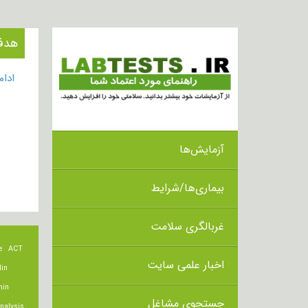
هدف از انج
ادا
آزمایش‌ها
بیماری‌ها/شرایط
غربالگری سلامت
e
ACT
اخبار علمی سایت
lin
min
جستجوی مشاغل
nalysis