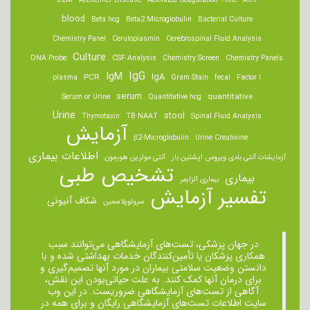
B2M
Alzheimer Disease
Activated Coagulation Time
ACT
blood
Beta hcg
Beta2 Microglobulin
Bacterial Culture
Chemistry Panel
Ceruloplasmin
Cerebrospinal Fluid Analysis
Culture
DNA Probe
CSF Analysis
Chemistry Screen
Chemistry Panels
IgM
IgG
IgA
PCR
plasma
Gram Stain
fecal
Factor I
serum
quantitative
Serum or Urine
Quantitative hcg
Urine
stool
Thymotaxin
TB NAAT
Spinal Fluid Analysis
آزمایش
β2-Microglobulin
Urine Creatinine
اطلاعات بیماری
آزمایشات آنتی بادی ویروس اپشتین بار
آنتی مولرین هورمون
تشخیص طبی
بیماری
بیماری آلزایمر
تفسیر آزمایش
شکاف آنیونی
سرولوپلاسمین
در جهان پزشکی، تست‌های آزمایشگاهی می‌توانند سبب
همکاری پزشکان یا تأمین‌کنندگان خدمات بهداشتی شده و با
دانستن وضعیت سلامتی بیماران در مورد آنها تصمیم‌گیری و
برای درمان ‌آنها کمک کنند. به علت حیاتی‌بودن این نقش،
آگاهی از تست‌های آزمایشگاهی ضروریست. در این وب
سایت اطلاعات تست‌های آزمایشگاهی رایگان و برای همه در