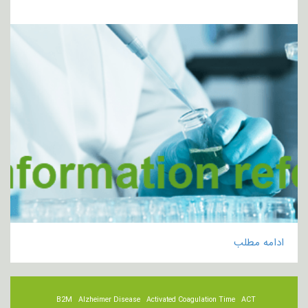
ادامه مطلب
B2M
Alzheimer Disease
Activated Coagulation Time
ACT