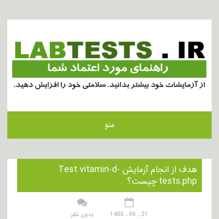
منو
هدف از انجام آزمایش Test vitamin-d-
tests.php چیست؟
21 ، 06 ، 1400
بدون نظر