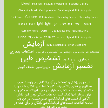
blood
Beta hcg
Beta2 Microglobulin
Bacterial Culture
Chemistry Panel
Ceruloplasmin
Cerebrospinal Fluid Analysis
Culture
DNA Probe
CSF Analysis
Chemistry Screen
Chemistry Panels
IgM
IgG
IgA
PCR
plasma
Gram Stain
fecal
Factor I
serum
quantitative
Serum or Urine
Quantitative hcg
Urine
stool
Thymotaxin
TB NAAT
Spinal Fluid Analysis
آزمایش
β2-Microglobulin
Urine Creatinine
اطلاعات بیماری
آزمایشات آنتی بادی ویروس اپشتین بار
آنتی مولرین هورمون
تشخیص طبی
بیماری
بیماری آلزایمر
تفسیر آزمایش
شکاف آنیونی
سرولوپلاسمین
در جهان پزشکی، تست‌های آزمایشگاهی می‌توانند سبب
همکاری پزشکان یا تأمین‌کنندگان خدمات بهداشتی شده و با
دانستن وضعیت سلامتی بیماران در مورد آنها تصمیم‌گیری و
برای درمان ‌آنها کمک کنند. به علت حیاتی‌بودن این نقش،
آگاهی از تست‌های آزمایشگاهی ضروریست. در این وب
سایت اطلاعات تست‌های آزمایشگاهی رایگان و برای همه در
دسترس خواهد بود.