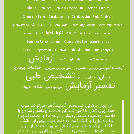
B2M
Alzheimer Disease
Activated Coagulation Time
ACT
blood
Beta hcg
Beta2 Microglobulin
Bacterial Culture
Chemistry Panel
Ceruloplasmin
Cerebrospinal Fluid Analysis
Culture
DNA Probe
CSF Analysis
Chemistry Screen
Chemistry Panels
IgM
IgG
IgA
PCR
plasma
Gram Stain
fecal
Factor I
serum
quantitative
Serum or Urine
Quantitative hcg
Urine
stool
Thymotaxin
TB NAAT
Spinal Fluid Analysis
آزمایش
β2-Microglobulin
Urine Creatinine
اطلاعات بیماری
آزمایشات آنتی بادی ویروس اپشتین بار
آنتی مولرین هورمون
تشخیص طبی
بیماری
بیماری آلزایمر
تفسیر آزمایش
شکاف آنیونی
سرولوپلاسمین
در جهان پزشکی، تست‌های آزمایشگاهی می‌توانند سبب
همکاری پزشکان یا تأمین‌کنندگان خدمات بهداشتی شده و با
دانستن وضعیت سلامتی بیماران در مورد آنها تصمیم‌گیری و
برای درمان ‌آنها کمک کنند. به علت حیاتی‌بودن این نقش،
آگاهی از تست‌های آزمایشگاهی ضروریست. در این وب
سایت اطلاعات تست‌های آزمایشگاهی رایگان و برای همه در