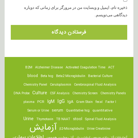
ذخیره نام، ایمیل و وبسایت من در مرورگر برای زمانی که دوباره
دیدگاهی می‌نویسم.
B2M
Alzheimer Disease
Activated Coagulation Time
ACT
blood
Beta hcg
Beta2 Microglobulin
Bacterial Culture
Chemistry Panel
Ceruloplasmin
Cerebrospinal Fluid Analysis
Culture
DNA Probe
CSF Analysis
Chemistry Screen
Chemistry Panels
IgM
IgG
IgA
PCR
plasma
Gram Stain
fecal
Factor I
serum
quantitative
Serum or Urine
Quantitative hcg
Urine
stool
Thymotaxin
TB NAAT
Spinal Fluid Analysis
آزمایش
β2-Microglobulin
Urine Creatinine
اطلاعات بیماری
آزمایشات آنتی بادی ویروس اپشتین بار
آنتی مولرین هورمون