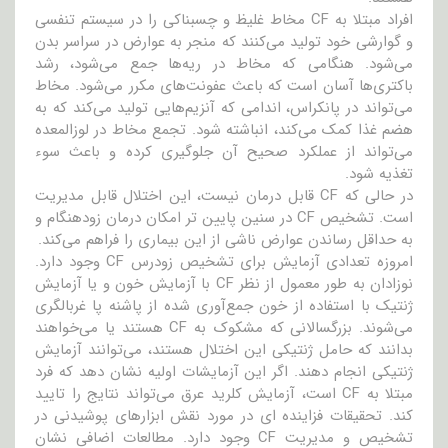
افراد مبتلا به CF مخاط غلیظ و چسبناکی را در سیستم تنفسی
و گوارشی خود تولید می‌کنند که منجر به عوارض در سراسر بدن
می‌شود. هنگامی که مخاط در ریه‌ها جمع می‌شود، رشد
باکتری‌ها آسان است که باعث عفونت‌های مکرر می‌شود. مخاط
می‌تواند در پانکراس، اندامی که آنزیم‌هایی تولید می‌کند که به
هضم غذا کمک می‌کند، انباشته شود. تجمع مخاط در لوزالمعده
می‌تواند از عملکرد صحیح آن جلوگیری کرده و باعث سوء
تغذیه شود.
در حالی که CF قابل درمان نیست، این اختلال قابل مدیریت
است. تشخیص CF در سنین پایین تر امکان درمان زودهنگام و
به حداقل رساندن عوارض ناشی از این بیماری را فراهم می‌کند.
امروزه تعدادی آزمایش برای تشخیص زودرس CF وجود دارد.
نوزادان به طور معمول از نظر CF با آزمایش خون و یا آزمایش
ژنتیک با استفاده از خون جمع‌آوری شده از پاشنه پا غربالگری
می‌شوند. بزرگسالانی که مشکوک به CF هستند یا می‌خواهند
بدانند که حامل ژنتیکی این اختلال هستند، می‌توانند آزمایش
ژنتیکی انجام دهند. اگر این آزمایشات اولیه نشان دهد که فرد
مبتلا به CF است، آزمایش کلرید عرق می‌تواند نتایج را تایید
کند. تحقیقات فزاینده ای در مورد نقش ابزارهای پوشیدنی در
تشخیص و مدیریت CF وجود دارد. مطالعات اضافی نشان