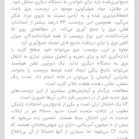
جمع‌آوری‌شده باید برای خواندن به دستگاه دیگری منتقل شود.
در مقابل، مواد سیلیکونی موجود در برچسب عرق باعث
انعطاف‌پذیری شده و به آرامی نسبت به بازوی نوزاد شکل
‌می‌گیرد. همچنین این برچسب، ۳۳ درصد بیشتر از استاندارد
فعلی عرق را جمع آوری می‌کند. در مطالعه‌ای روی ۵۱
شرکت‌کننده، این نوع برچسب از همه شرکت‌کنندگان میزان
کافی عرق را برای دریافت نتایج قابل اعتماد جمع‌آوری کرد.
علاوه بر این، برچسب عرق می‌تواند خود سطح کلرید را
اندازه‌گیری کند و برای تجزیه و تحلیل بیشتر، نیازی به انتقال
عرق به دستگاه دیگری ندارد. یک دوربین تلفن هوشمند
می‌تواند نتایج رنگی ایجاد شده توسط برچسب را بخواند،
بنابراین آزمایش را می‌توان در خانه انجام داد. شدت رنگ
بنفش، نشان دهنده غلظت بالاتر کلرید است.
مطالعات بزرگ‌تر و آزمایش‌های بیشتری از این برچسب‌های
عرق جدید قبل از در دسترس قرار دادن آن‌ها ضروری است.
CF یک اختلال ارثی است و یکی از شایع‌ترین اختلالات ژنتیکی
مغلوب در ایالات متحده است. حدود ۳۵۰۰۰ نفر در ایالات
متحده به این اختلال مبتلا هستند. تخمین زده می‌شود که
بیش از ۱۰ میلیون آمریکایی دارای ژن جهش‌یافته‌ای هستند که
باعث CF می‌شود؛ اما بسیاری از آنها احتمالاً از آن بی‌اطلاع
هستند.