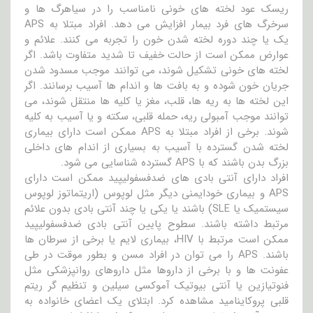
ریسک عود لخته های خونی نامناسب را در سیاهرگ ها و
سرخرگ های فرد بیمار افزایش می دهد. افراد مبتلا به APS
یک یا چند دوره لخته شدن خون را تجربه می کنند. علائم و
عوارض ممکن است از حالت خفیف تا شدید متفاوت باشد. اگر
لخته های خونی تشکیل شوند، می توانند موجب مسدود شدن
جریان خون شوده و به بافت ها و اندام ها آسیب برسانند. اگر
این لخته ها به ریه ها، قلب، مغز یا کلیه ها منتقل شوند، می
توانند موجب آمبولی ریه، حمله قلبی، سکته و یا آسیب به کلیه
شوند. برخی از افراد مبتلا به APS ممکن است دارای بیماری
لخته شدن گسترده با آسیب به بسیاری از اندام های داخلی
بزرگ بدن باشند که با APS گسترده شناسایی می شود.
افراد دارای آنتی بادی های ضدفسفولیپید ممکن است دارای
APS و بیماری خودایمنی دیگر مثل لوپوس (اریتماتوز لوپوس
سیستمیک یا SLE) باشند یا یکی یا چند آنتی بادی بدون علائم
مرتبط داشته باشند. سطوح پایین آنتی بادی ضدفسفولیپید
ممکن است مرتبط با HIV، بیماری لایم یا برخی از سرطان ها
باشند. APS را می توان در افراد مسن و بطور موقت در طی
عفونت ها و با برخی از داروها مثل داروهای روانپزشکی مثل
فنوتیازین یا آنتی بیوتیک آموکسی سیلین و تنظیم گر ریتم
قلبی پروکاینامید مشاهده کرد. ابتلای یک اعضای خانواده به