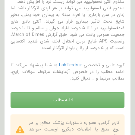
سندرم آنتی فسفولیپید می تواند ریسک فرد را افزایش دهد.
سندرم آنتی فسفولیپید می تواند بر هر فردی اثرگذار باشد اما
زنان در سن بارداری یا افراد مبتلا به بیماری خودایمنی، بطور
شایع تحت تأثیر بیماری قرار می گیرند. آنتی بادی های
ضدفسفولیپید در ۱ تا ۵ درصد افراد جوان و سالم و تا ۱۰ درصد
جمعیت عمومی یافت می شود. طبق گزارش March of Dimes،
وضعیت APS شایع ترین اختلال لخته شدن شدید اکتسابی
است که بر ۵ درصد از زنان باردار اثرگذار است. …
گروه علمی و تخصصی
LabTests.ir
به شما پیشنهاد می‌کند تا
ادامه مطلب را در خصوص آزمایشات مرتبط، سوالات رایج،
مطالب مرتبط و … دنبال کنید.
ادامه مطلب
کاربر گرامی: همواره دستورات پزشک معالج بر هر
نوع منبع یا اطلاعات دیگری ارجعیت خواهد