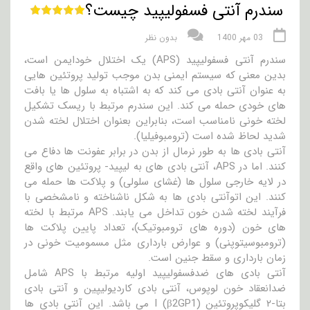
سندرم آنتی فسفولیپید چیست؟
03 مهر 1400
بدون نظر
سندرم آنتی فسفولیپید (APS) یک اختلال خودایمن است،
بدین معنی که سیستم ایمنی بدن موجب تولید پروتئین هایی
به عنوان آنتی بادی می کند که به اشتباه به سلول ها یا بافت
های خودی حمله می کند. این سندرم مرتبط با ریسک تشکیل
لخته خونی نامناسب است، بنابراین بعنوان اختلال لخته شدن
شدید لحاظ شده است (ترومبوفیلیا).
آنتی بادی ها به طور نرمال از بدن در برابر عفونت ها دفاع می
کنند. اما در APS، آنتی بادی های به لیپید- پروتئین های واقع
در لایه خارجی سلول ها (غشای سلولی) و پلاکت ها حمله می
کنند. این اتوآنتی بادی ها به شکل ناشناخته و نامشخصی با
فرآیند لخته شدن خون تداخل می یابند. APS مرتبط با لخته
های خون (دوره های ترومبوتیک)، تعداد پایین پلاکت ها
(ترومبوسیتوپنی) و عوارض بارداری مثل مسمومیت خونی در
زمان بارداری و سقط جنین است.
آنتی بادی های ضدفسفولیپید اولیه مرتبط با APS شامل
ضدانعقاد خون لوپوس، آنتی بادی کاردیولیپین و آنتی بادی
بتا-۲ گلیکوپروتئین I (β2GP1) می باشد. این آنتی بادی ها