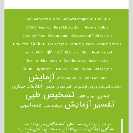
B2M
Alzheimer Disease
Activated Coagulation Time
ACT
blood
Beta hcg
Beta2 Microglobulin
Bacterial Culture
Chemistry Panel
Ceruloplasmin
Cerebrospinal Fluid Analysis
Culture
DNA Probe
CSF Analysis
Chemistry Screen
Chemistry Panels
IgM
IgG
IgA
PCR
plasma
Gram Stain
fecal
Factor I
serum
quantitative
Serum or Urine
Quantitative hcg
Urine
stool
Thymotaxin
TB NAAT
Spinal Fluid Analysis
آزمایش
β2-Microglobulin
Urine Creatinine
اطلاعات بیماری
آزمایشات آنتی بادی ویروس اپشتین بار
آنتی مولرین هورمون
تشخیص طبی
بیماری
بیماری آلزایمر
تفسیر آزمایش
شکاف آنیونی
سرولوپلاسمین
در جهان پزشکی، تست‌های آزمایشگاهی می‌توانند سبب
همکاری پزشکان یا تأمین‌کنندگان خدمات بهداشتی شده و با