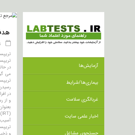
هدف از انج
15 
تریپس
تریپسی
آزمایش‌ها
در حال
می گر
تریپسی
بیماری‌ها/شرایط
رسیدن 
غربالگری سلامت
و از ر
(IRT)، مورد غربالگری قرار گیرند. نوزادان مبتلا به CF ممکن است سطوحی بالا از IRT را داشته باشند.
اخبار علمی سایت
آسیب ب
تریپسی
جستجوی مشاغل
و ذخیر