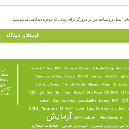
ام، ایمیل و وبسایت من در مرورگر برای زمانی که دوباره دیدگاهی می‌نویسم.
Bacterial Culture
B2M
Alzheimer Disease
Activated Coagulation Tim
در 
همکار
blood
Cerebrospinal Fluid Analysis
Beta hcg
Beta2 Microglobu
دانست
برای
Chemistry Screen
Chemistry Panels
Chemistry Panel
Ceruloplas
آگاهی 
IgG
Culture
IgA
Gram Stain
fecal
Factor I
DNA Probe
CSF A
اطلاعا
IgM
serum
quantitative
PCR
Quantitative hcg
plasma
Urine
stool
Thymotaxin
TB NAAT
Spinal Fluid Analysis
Serum o
آزمایش
β2-Microglobulin
Urine Creatinine
اطلاعات بیماری
ت آنتی بادی ویروس اپشتین بار
آنتی مولرین هورمون