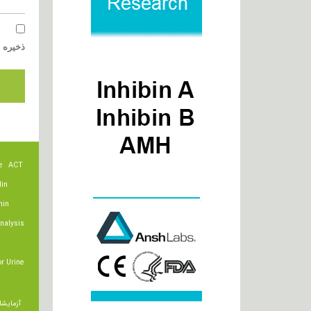
ذخیره ن
e
ACT
lin
min
nalysis
r Urine
آزمایشا