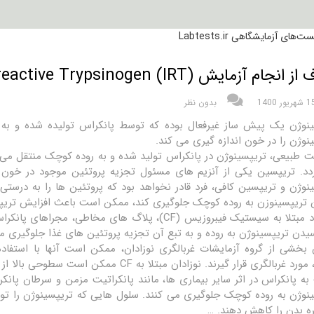
ام آزمایش Test Immunoreactive Trypsinogen (IRT) چیست؟
شهریور 1400
بدون نظر
ینوژن یک پیش ساز غیرفعال بوده که توسط پانکراس تولیده شده و به 
نوژن را در خون اندازه گیری می کند.
ت طبیعی، تریپسینوژن در پانکراس تولید شده و به روده کوچک منتقل می
دد. تریپسین یکی از آنزیم های مسئول تجزیه پروتئین موجود در خون 
نوژن و تریپسین کافی، فرد قادر نخواهد بود که پروتئین ها را به درستی 
تریپسینوزن به روده کوچک جلوگیری کند، ممکن است باعث افزایش تریپ
در افراد مبتلا به سیستیک فیبروزیس (CF)، پلاگ های 
سیدن تریپسینوژن به روده و به تبع آن تجزیه پروتئین های غذا جلوگیری می
ه پانکراس در اثر سایر بیماری ها، مانند پانکراتیت مزمن و سرطان پا
نوژن به روده کوچک جلوگیری می کنند. سلول هایی که تریپسینوژن را تول
ه بدن را کاهش دهند. …