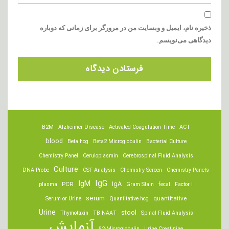
ذخیره نام، ایمیل و وبسایت من در مرورگر برای زمانی که دوباره
دیدگاهی می‌نویسم.
B2M
Alzheimer Disease
Activated Coagulation Time
ACT
blood
Beta hcg
Beta2 Microglobulin
Bacterial Culture
Chemistry Panel
Ceruloplasmin
Cerebrospinal Fluid Analysis
Culture
DNA Probe
CSF Analysis
Chemistry Screen
Chemistry Panels
IgM
IgG
IgA
PCR
plasma
Gram Stain
fecal
Factor I
serum
quantitative
Serum or Urine
Quantitative hcg
Urine
stool
Thymotaxin
TB NAAT
Spinal Fluid Analysis
آزمایش