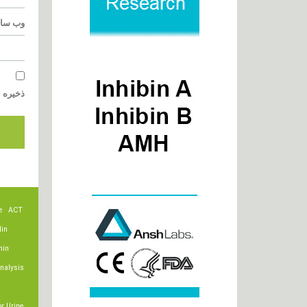
وب‌ سا
ذخیره ن
e
ACT
lin
min
nalysis
r Urine