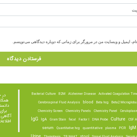
یت
ام، ایمیل و وبسایت من در مرورگر برای زمانی که دوباره دیدگاهی می‌نویسم.
Bacterial Culture
B2M
Alzheimer Disease
Activated Coagulation Tim
در 
همکار
blood
Cerebrospinal Fluid Analysis
Beta hcg
Beta2 Microglobu
دانست
برای
Chemistry Screen
Chemistry Panels
Chemistry Panel
Ceruloplas
آگاهی 
IgG
Culture
IgA
Gram Stain
fecal
Factor I
DNA Probe
CSF A
اطلاعا
IgM
serum
quantitative
PCR
Quantitative hcg
plasma
Urine
stool
Thymotaxin
TB NAAT
Spinal Fluid Analysis
Serum o