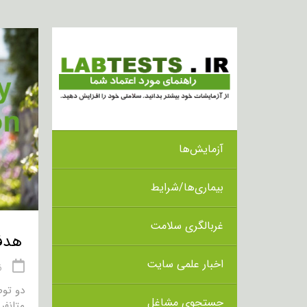
آزمایش‌ها
بیماری‌ها/شرایط
غربالگری سلامت
هدف از 
اخبار علمی سایت
16 
دو توص
جستجوی مشاغل
متانفر