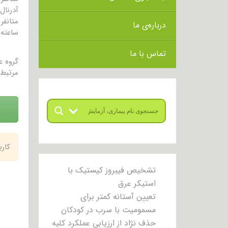
آدرنال
درباره‌ی ما
ساعته 
تماس با ما
گروه 
مرتبط 
کار
تشخیص فیبروز کیستیک با
استیکر عرق
تعیین آستانه کمتر برای
مسمومیت با سرب در کودکان
حذف نژاد از ارزیابی عملکرد کلیه