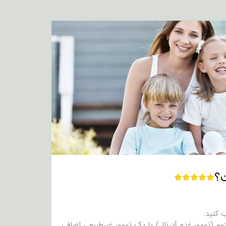
 کنید:
م (تومور غده آدرنال) یا یک تومور غیرطبیعی اضافی