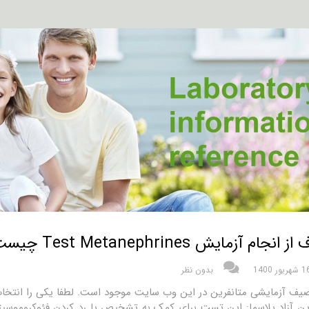
انجام آزمایش Test Metanephrines چیست؟
شهریور 1400
بدون نظر
یف آزمایشی متانفرین در این وب سایت موجود است. لطفا یکی را انتخاب
ین آزاد پلاسما: این تست برای کمک به تشخیص یا رد کردن فئوکروموسیتو