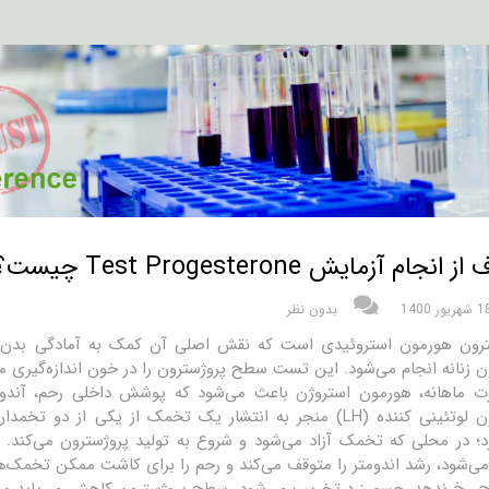
انجام آزمایش Test Progesterone چیست؟
شهریور 1400
بدون نظر
ترون هورمون استروئیدی است که نقش اصلی آن کمک به آمادگی بدن زن 
 زنانه انجام می‌شود. این تست سطح پروژسترون را در خون اندازه‌گیری می
ت ماهانه، هورمون استروژن باعث می‌شود که پوشش داخلی رحم، آندومتر
هورمون لوتئینی کننده (LH) منجر به انتشار یک تخمک از یک
د؛ در محلی که تخمک آزاد می‌شود و شروع به تولید پروژسترون می‌کند. ا
می‌شود، رشد اندومتر را متوقف می‌کند و رحم را برای کاشت ممکن تخمک‌های
اح رخ ندهد، جسم زرد تخریب می‌شود، سطح پروژسترون کاهش می‌یابد و خ