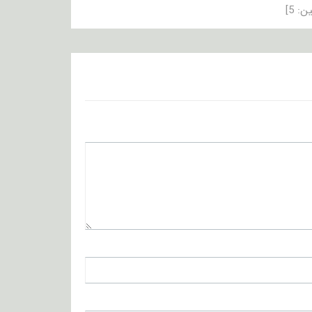
ین:
5
]