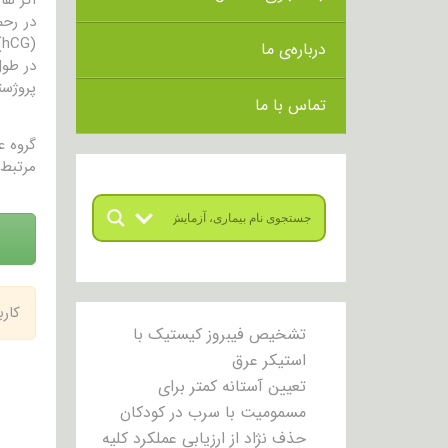
در رحم
(
درباره‌ی ما
در طول
پروژست
تماس با ما
گروه 
مرتبط 
کار
تشخیص فیبروز کیستیک با
استیکر عرق
تعیین آستانه کمتر برای
مسمومیت با سرب در کودکان
حذف نژاد از ارزیابی عملکرد کلیه