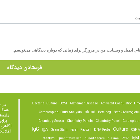
یت
ام، ایمیل و وبسایت من در مرورگر برای زمانی که دوباره دیدگاهی می‌نویسم.
Bacterial Culture
B2M
Alzheimer Disease
Activated Coagulation Tim
در 
همکار
blood
Cerebrospinal Fluid Analysis
Beta hcg
Beta2 Microglobu
دانست
برای
Chemistry Screen
Chemistry Panels
Chemistry Panel
Ceruloplas
آگاهی 
IgG
Culture
IgA
Gram Stain
fecal
Factor I
DNA Probe
CSF A
اطلاعا
IgM
serum
quantitative
PCR
Quantitative hcg
plasma