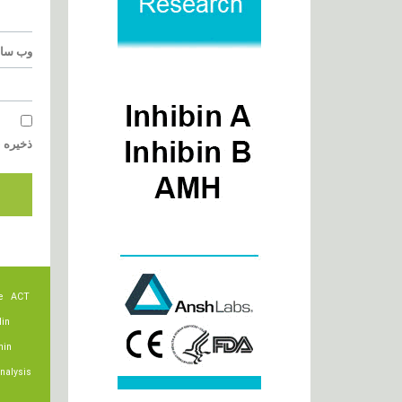
وب‌ سا
ذخیره ن
e
ACT
lin
min
nalysis