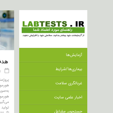
آزمایش‌ها
هدف از 
بیماری‌ها/شرایط
18 
پروژس
غربالگری سلامت
هورمون
به‌صور
اخبار علمی سایت
می‌گیر
تولید 
جستجوی مشاغل
اگر لق