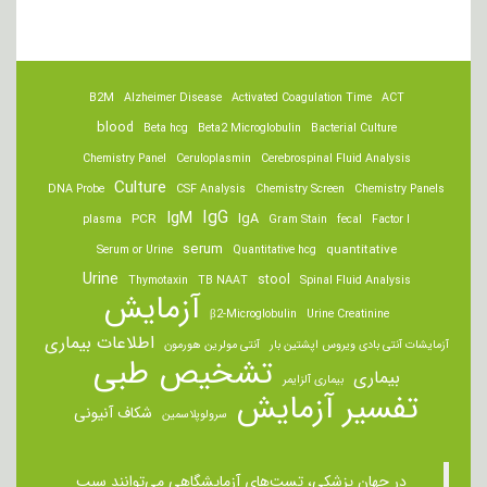
B2M
Alzheimer Disease
Activated Coagulation Time
ACT
blood
Beta hcg
Beta2 Microglobulin
Bacterial Culture
Chemistry Panel
Ceruloplasmin
Cerebrospinal Fluid Analysis
Culture
DNA Probe
CSF Analysis
Chemistry Screen
Chemistry Panels
IgM
IgG
IgA
PCR
plasma
Gram Stain
fecal
Factor I
serum
quantitative
Serum or Urine
Quantitative hcg
Urine
stool
Thymotaxin
TB NAAT
Spinal Fluid Analysis
آزمایش
β2-Microglobulin
Urine Creatinine
اطلاعات بیماری
آزمایشات آنتی بادی ویروس اپشتین بار
آنتی مولرین هورمون
تشخیص طبی
بیماری
بیماری آلزایمر
تفسیر آزمایش
شکاف آنیونی
سرولوپلاسمین
در جهان پزشکی، تست‌های آزمایشگاهی می‌توانند سبب