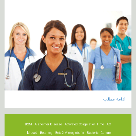
ادامه مطلب
B2M
Alzheimer Disease
Activated Coagulation Time
ACT
blood
Beta hcg
Beta2 Microglobulin
Bacterial Culture