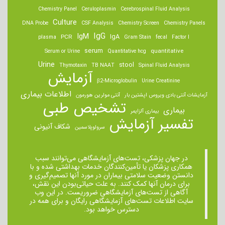
Chemistry Panel
Ceruloplasmin
Cerebrospinal Fluid Analysis
Culture
DNA Probe
CSF Analysis
Chemistry Screen
Chemistry Panels
IgM
IgG
IgA
PCR
plasma
Gram Stain
fecal
Factor I
serum
quantitative
Serum or Urine
Quantitative hcg
Urine
stool
Thymotaxin
TB NAAT
Spinal Fluid Analysis
آزمایش
β2-Microglobulin
Urine Creatinine
اطلاعات بیماری
آزمایشات آنتی بادی ویروس اپشتین بار
آنتی مولرین هورمون
تشخیص طبی
بیماری
بیماری آلزایمر
تفسیر آزمایش
شکاف آنیونی
سرولوپلاسمین
در جهان پزشکی، تست‌های آزمایشگاهی می‌توانند سبب
همکاری پزشکان یا تأمین‌کنندگان خدمات بهداشتی شده و با
دانستن وضعیت سلامتی بیماران در مورد آنها تصمیم‌گیری و
برای درمان ‌آنها کمک کنند. به علت حیاتی‌بودن این نقش،
آگاهی از تست‌های آزمایشگاهی ضروریست. در این وب
سایت اطلاعات تست‌های آزمایشگاهی رایگان و برای همه در
دسترس خواهد بود.