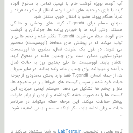
آب آلوده، بویژه گوشت خام یا نیمپز، تماس با مدفوع آلوده
گربه یا بازی در جعبه های شنی آلوده، انتقال از مادر به فرزند و
ندرتاً هنگام پیوند عضو یا انتقال خون، منتقل شود.
میزبان مسلم برای T.gondii، گربه های وحشی و خانگی
هستند. وقتی گربه ها با خوردن پرنده ها، جوندگان یا گوشت
خام آلوده، مبتلا می شوند، T.gondii تکثیر شده و تخم هایی را
تولید میکند که در پوشش های محافظ (اووسیست) محصور
می شوند. در طول یک عفونت فعال، میلیون ها اووسیست
میکروسکوپی ممکن است برای چندین هفته در مدفوع گربه،
انتشار یابند. اووسیست ها طی چندین روز به حالت فعال
درآمده و میتوانند برای چندین ماه، زنده بمانند. در سایر میزبان
ها، از جمله انسان، T.gondii فقط وارد بخش محدودی از چرخه
حیات خود شده و سپس کیست های غیرفعال را در ماهیچه ها،
مغز و چشم ها تشکیل می دهد. سیستم ایمنی میزبان، این
کیست ها را به صورت خفته نگهداشته و از بدن از برابر عفونت
بیشتر حفاظت میکند. این مرحله خفته میتواند در سرتاسر
حیات میزبان ادامه یابد، مگر اینکه سیستم ایمنی ضعیف شود.
…
گروه علمی و تخصصی
LabTests.ir
به شما پیشنهاد می‌کند تا