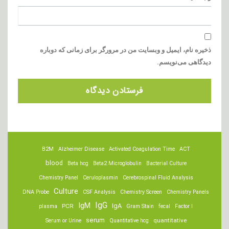
ذخیره نام، ایمیل و وبسایت من در مرورگر برای زمانی که دوباره
دیدگاهی می‌نویسم.
B2M
Alzheimer Disease
Activated Coagulation Time
ACT
blood
Beta hcg
Beta2 Microglobulin
Bacterial Culture
Chemistry Panel
Ceruloplasmin
Cerebrospinal Fluid Analysis
Culture
DNA Probe
CSF Analysis
Chemistry Screen
Chemistry Panels
IgM
IgG
IgA
PCR
plasma
Gram Stain
fecal
Factor I
serum
quantitative
Serum or Urine
Quantitative hcg