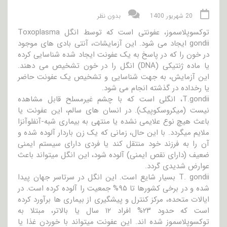
20 شهریور 1400
بدون نظر
توکسوپلاسموز، عفونتی است که توسط انگل Toxoplasma
gondii ایجاد می شود. این آزمایشات، آنتی بادی های موجود
در خون را که در پاسخ به یک عفونت ایجاد شده شناسایی کرده
یا ماده ژنتیکی (DNA) انگل را در خون تشخیص می دهند.
این آزمایش، به جهت شناسایی و تشخیص یک عفونت حاضر
یا رخداده در گذشته انجام می شود.
T.gondii، انگلی است که با چشم غیرمسلح قابل مشاهده
نیست (میکروسکوپیک). در انسان های سالم، این عفونت یا
باعث هیچ نوع علایمی نشده یا منتهی به بیماری شبه-آنفلوآنزا
ملایم میگردد. با این حال، زمانی که یک زن باردار آلوده شده و
آن را به فرزند خود منتقل کند یا فردی دارای سیستم ایمنی
ضعیف (دارای نقص ایمنی) آلوده شود، این انگل میتواند باعث
عوارض شدیدی گردد.
T. gondii بسیار شایع است. این انگل در سرتاسر جهان پیدا
شده و در برخی کشورها تا ۹۵% جمعیت را آلوده کرده است. در
ایالات متحده، مرکز کنترل و پیشگیری از بیماری ها برآورد کرده
است که حدود ۲۳% افراد ۱۲ سال یا بالاتر، مبتلا به
توکسوپلاسموز شده اند. این عفونت میتواند با خوردن غذا یا