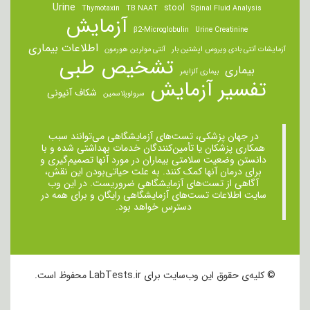
Urine
stool
Thymotaxin
TB NAAT
Spinal Fluid Analysis
آزمایش
β2-Microglobulin
Urine Creatinine
اطلاعات بیماری
آزمایشات آنتی بادی ویروس اپشتین بار
آنتی مولرین هورمون
تشخیص طبی
بیماری
بیماری آلزایمر
تفسیر آزمایش
شکاف آنیونی
سرولوپلاسمین
در جهان پزشکی، تست‌های آزمایشگاهی می‌توانند سبب
همکاری پزشکان یا تأمین‌کنندگان خدمات بهداشتی شده و با
دانستن وضعیت سلامتی بیماران در مورد آنها تصمیم‌گیری و
برای درمان ‌آنها کمک کنند. به علت حیاتی‌بودن این نقش،
آگاهی از تست‌های آزمایشگاهی ضروریست. در این وب
سایت اطلاعات تست‌های آزمایشگاهی رایگان و برای همه در
دسترس خواهد بود.
© کلیه‌ی حقوق این وب‌سایت برای LabTests.ir محفوظ است.