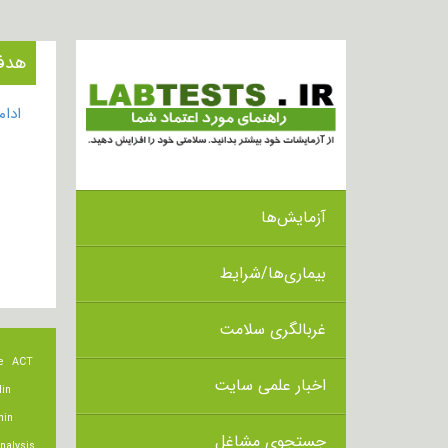
هدف از انج
ادا
آزمایش‌ها
بیماری‌ها/شرایط
غربالگری سلامت
e
ACT
اخبار علمی سایت
lin
min
جستجوی مشاغل
nalysis