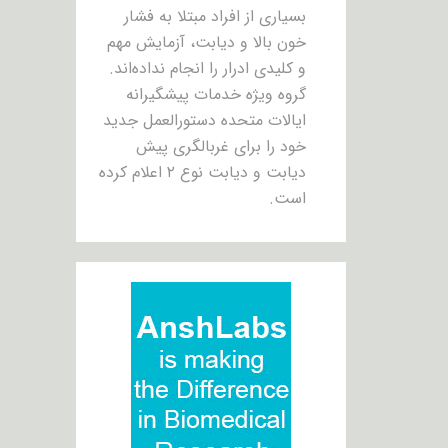
بسیاری از افراد مبتلا به فشار
خون بالا و دیابت، آزمایش مهم
و کلیدی ادرار را انجام نداده‌اند.
گروه ویژه خدمات پیشگیرانه
ایالات متحده دستورالعمل جدید
خود را برای غربالگری پیش
دیابت و دیابت نوع ۲ اعلام کرده
است.