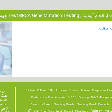
ام آزمایش Test BRCA Gene Mutation Testing چیست؟
مه مطلب
Bacterial Culture
B2M
Alzheimer Disease
Activated Coagulation Tim
در 
همکار
blood
Cerebrospinal Fluid Analysis
Beta hcg
Beta2 Microglobu
دانست
برای
Chemistry Screen
Chemistry Panels
Chemistry Panel
Ceruloplas
آگاهی 
IgG
Culture
IgA
Gram Stain
fecal
Factor I
DNA Probe
CSF A