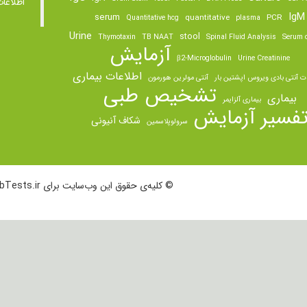
اطلاعا
IgM
serum
quantitative
PCR
Quantitative hcg
plasma
Urine
stool
Thymotaxin
TB NAAT
Spinal Fluid Analysis
Serum o
آزمایش
β2-Microglobulin
Urine Creatinine
اطلاعات بیماری
ت آنتی بادی ویروس اپشتین بار
آنتی مولرین هورمون
تشخیص طبی
بیماری
بیماری آلزایمر
فسیر آزمایش
شکاف آنیونی
سرولوپلاسمین
© کلیه‌ی حقوق این وب‌سایت برای LabTests.ir محفوظ است.