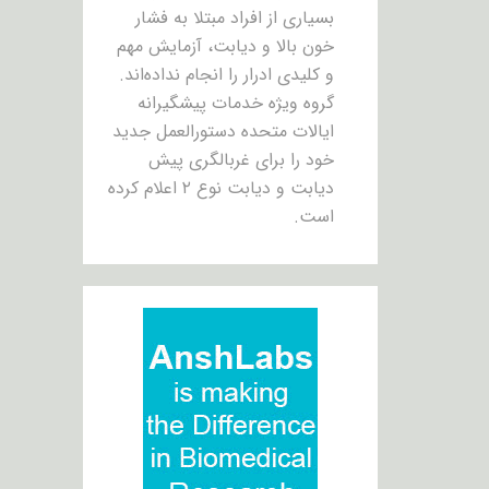
بسیاری از افراد مبتلا به فشار
خون بالا و دیابت، آزمایش مهم
و کلیدی ادرار را انجام نداده‌اند.
گروه ویژه خدمات پیشگیرانه
ایالات متحده دستورالعمل جدید
خود را برای غربالگری پیش
دیابت و دیابت نوع ۲ اعلام کرده
است.