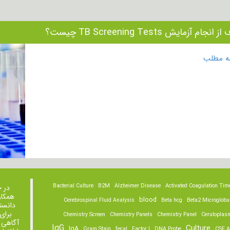
نجام آزمایش TB Screening Tests چیست؟
مه مطلب
Bacterial Culture
B2M
Alzheimer Disease
Activated Coagulation Tim
در 
همکار
blood
Cerebrospinal Fluid Analysis
Beta hcg
Beta2 Microglobu
دانست
برای
Chemistry Screen
Chemistry Panels
Chemistry Panel
Ceruloplas
آگاهی 
IgG
Culture
IgA
Gram Stain
fecal
Factor I
DNA Probe
CSF A