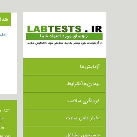
هدف از ا
ادا
آزمایش‌ها
بیماری‌ها/شرایط
غربالگری سلامت
e
ACT
اخبار علمی سایت
lin
min
جستجوی مشاغل
nalysis