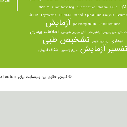
اطلاعا
IgM
serum
quantitative
PCR
Quantitative hcg
plasma
Urine
stool
Thymotaxin
TB NAAT
Spinal Fluid Analysis
Serum o
آزمایش
β2-Microglobulin
Urine Creatinine
اطلاعات بیماری
ت آنتی بادی ویروس اپشتین بار
آنتی مولرین هورمون
تشخیص طبی
بیماری
بیماری آلزایمر
فسیر آزمایش
شکاف آنیونی
سرولوپلاسمین
© کلیه‌ی حقوق این وب‌سایت برای LabTests.ir محفوظ است.