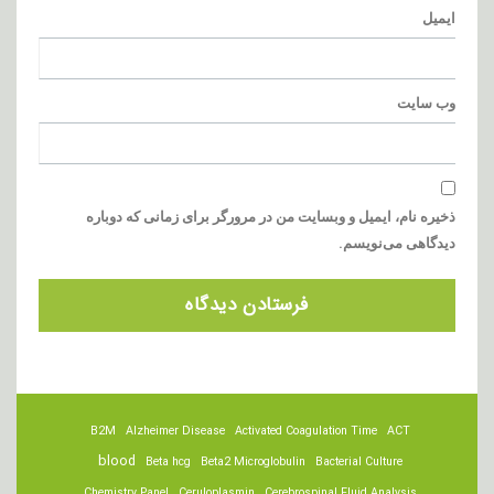
ایمیل
وب‌ سایت
ذخیره نام، ایمیل و وبسایت من در مرورگر برای زمانی که دوباره
دیدگاهی می‌نویسم.
B2M
Alzheimer Disease
Activated Coagulation Time
ACT
blood
Beta hcg
Beta2 Microglobulin
Bacterial Culture
Chemistry Panel
Ceruloplasmin
Cerebrospinal Fluid Analysis