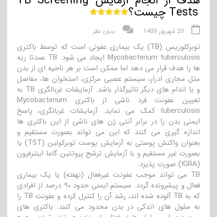
هدف از انجام آزمایش TB Screening
Tests چیست؟
20 شهریور 1400
بدون نظر
توبرکلوزیس (TB) یک بیماری عفونی است که توسط باکتری
Mycobacterium tuberculosis ایجاد می شود. TB عمدتا ریه
ها را هدف قرار می دهد اما ممکن است بر هر ناحیه ای از بدن
مثل مجاری ادرار، سیستم عصبی مرکزی، استخوان ها، مفاصل
و یا اندام های دیگر تاثیرگذار باشد. آزمایشات غربالگری TB به
تعیین عفونت فرد ناشی از باکتری Mycobacterium
tuberculosis کمک می نماید. آزمایشات غربالگری، پاسخ
ایمنی بدن را در برابر آنتی ژن های ناشی از این باکتری ها
اندازه گیری می کنند که این می تواند بصورت مستقیم و
بعنوان واکنش پوستی به آزمایش پوست توبرکولین (TST) یا
بصورت غیر مستقیم و با آزمایش ترشح پروتئین گاما اینترفرون
(IGRA) صورت پذیرد.
TB می تواند موجب عفونت غیرفعال (نهفته) یا یک بیماری
فعال و پیشرونده گردد. سیستم ایمنی حدود ۹۰ درصد از افرادی
که به TB آلوده شده اند، رشد آن را کنترل کرده و عفونت TB را
به سلول های اندکی در بدن محدود می کنند. باکتری های