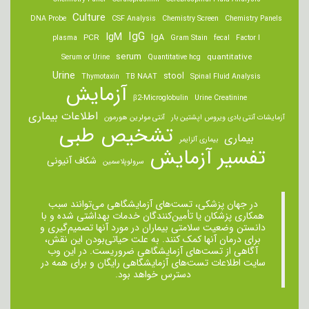
Culture
DNA Probe
CSF Analysis
Chemistry Screen
Chemistry Panels
IgM
IgG
IgA
PCR
plasma
Gram Stain
fecal
Factor I
serum
quantitative
Serum or Urine
Quantitative hcg
Urine
stool
Thymotaxin
TB NAAT
Spinal Fluid Analysis
آزمایش
β2-Microglobulin
Urine Creatinine
اطلاعات بیماری
آزمایشات آنتی بادی ویروس اپشتین بار
آنتی مولرین هورمون
تشخیص طبی
بیماری
بیماری آلزایمر
تفسیر آزمایش
شکاف آنیونی
سرولوپلاسمین
در جهان پزشکی، تست‌های آزمایشگاهی می‌توانند سبب
همکاری پزشکان یا تأمین‌کنندگان خدمات بهداشتی شده و با
دانستن وضعیت سلامتی بیماران در مورد آنها تصمیم‌گیری و
برای درمان ‌آنها کمک کنند. به علت حیاتی‌بودن این نقش،
آگاهی از تست‌های آزمایشگاهی ضروریست. در این وب
سایت اطلاعات تست‌های آزمایشگاهی رایگان و برای همه در
دسترس خواهد بود.