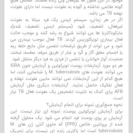
موجود در این سلول ها غیرفعال ولی زنده هستند. شخص هیچ
گونه علائمی نداشته و آلوده به عفونت نیست اما دارای عفونت
نهفته TB می باشد.
اگر در هر زمانی، سیستم ایمنی یک فرد مبتلا به عفونت
غیرفعال، تضعیف شود (سیستم ایمنی تضعیف شده)،
مایکوباکتریا ها می توانند شروع به رشد کنند و موجب حالت
فعال بیماری توبرکلوزیس گردند. TB فعال موجب بیماری می
شود و می تواند از طریق ترشحات تنفسی مثل مایع خلط ریه
یا اجسام معلق گاز و گرد و غبار از طریق سرفه، عطسه، لبخند،
صحبت، آواز خواندن یا تنفس از فردی به فرد دیگر منتقل شود.
هر دو مورد آزمایشات پوست توبرکولین و آزمایش خون IGRA
می توانند عفونت های M. tuberculosis را شناسایی کنند، اما
هیچ کدام از این آزمایشات نمی توانند مابین عفونت نهفته و
فعال تفکیک حاصل نمایند. آزمایشات دیگری مقل آزمایش
AFB برای کمک به تثبیت تشخیص یک عفونت فعال TB نیاز
است.
نحوه جمع‌آوری نمونه برای انجام آزمایش؟
برای آزمایش توبرکولین پوست، نمونه ای نیاز نیست. این
آزمایش بر روی پوست فرد انجام می شود. یک محلول گرفته
شده از پروتئین خالص (PPD) که حاوی آنتی ژن های M.
tuberculosis است اما باکتری زنده ای نیست، برای تحریک