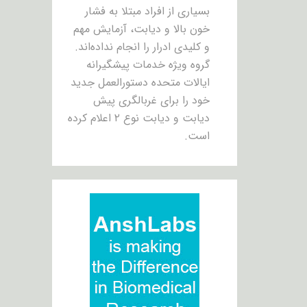
بسیاری از افراد مبتلا به فشار
خون بالا و دیابت، آزمایش مهم
و کلیدی ادرار را انجام نداده‌اند.
گروه ویژه خدمات پیشگیرانه
ایالات متحده دستورالعمل جدید
خود را برای غربالگری پیش
دیابت و دیابت نوع ۲ اعلام کرده
است.