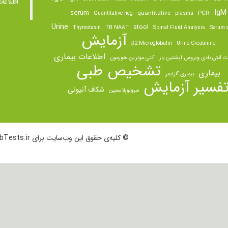
اطلاعا
IgM
serum
quantitative
PCR
Quantitative hcg
plasma
Urine
stool
Thymotaxin
TB NAAT
Spinal Fluid Analysis
Serum o
آزمایش
β2-Microglobulin
Urine Creatinine
اطلاعات بیماری
ت آنتی بادی ویروس اپشتین بار
آنتی مولرین هورمون
تشخیص طبی
بیماری
بیماری آلزایمر
فسیر آزمایش
شکاف آنیونی
سرولوپلاسمین
© کلیه‌ی حقوق این وب‌سایت برای LabTests.ir محفوظ است.