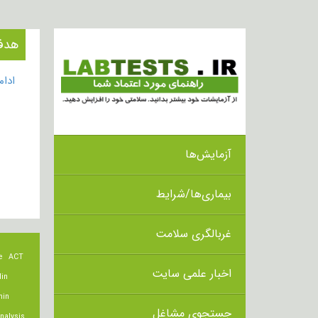
هدف از ان
ادا
آزمایش‌ها
بیماری‌ها/شرایط
غربالگری سلامت
e
ACT
اخبار علمی سایت
lin
min
جستجوی مشاغل
nalysis