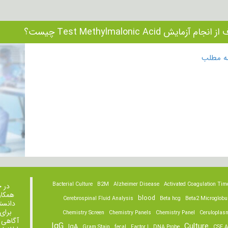
جام آزمایش Test Methylmalonic Acid چیست؟
مه مطلب
Bacterial Culture
B2M
Alzheimer Disease
Activated Coagulation Tim
در 
همکار
blood
Cerebrospinal Fluid Analysis
Beta hcg
Beta2 Microglobu
دانست
برای
Chemistry Screen
Chemistry Panels
Chemistry Panel
Ceruloplas
آگاهی 
IgG
Culture
IgA
Gram Stain
fecal
Factor I
DNA Probe
CSF A