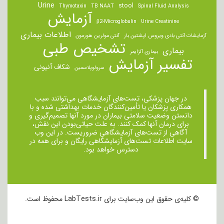
Urine
stool
Thymotaxin
TB NAAT
Spinal Fluid Analysis
آزمایش
β2-Microglobulin
Urine Creatinine
اطلاعات بیماری
آزمایشات آنتی بادی ویروس اپشتین بار
آنتی مولرین هورمون
تشخیص طبی
بیماری
بیماری آلزایمر
تفسیر آزمایش
شکاف آنیونی
سرولوپلاسمین
در جهان پزشکی، تست‌های آزمایشگاهی می‌توانند سبب
همکاری پزشکان یا تأمین‌کنندگان خدمات بهداشتی شده و با
دانستن وضعیت سلامتی بیماران در مورد آنها تصمیم‌گیری و
برای درمان ‌آنها کمک کنند. به علت حیاتی‌بودن این نقش،
آگاهی از تست‌های آزمایشگاهی ضروریست. در این وب
سایت اطلاعات تست‌های آزمایشگاهی رایگان و برای همه در
دسترس خواهد بود.
© کلیه‌ی حقوق این وب‌سایت برای LabTests.ir محفوظ است.