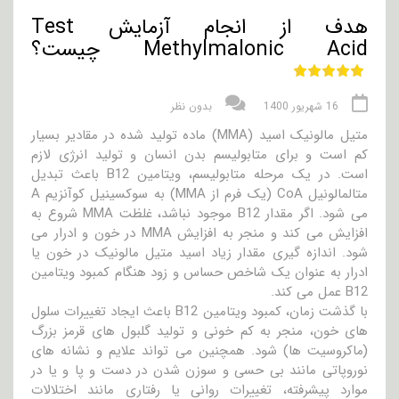
هدف از انجام آزمایش Test
Methylmalonic Acid چیست؟
16 شهریور 1400
بدون نظر
متیل مالونیک اسید (MMA) ماده تولید شده در مقادیر بسیار
کم است و برای متابولیسم بدن انسان و تولید انرژی لازم
است. در یک مرحله متابولیسم، ویتامین B12 باعث تبدیل
متالمالونیل CoA (یک فرم از MMA) به سوکسینیل کوآنزیم A
می شود. اگر مقدار B12 موجود نباشد، غلظت MMA شروع به
افزایش می کند و منجر به افزایش MMA در خون و ادرار می
شود. اندازه گیری مقدار زیاد اسید متیل مالونیک در خون یا
ادرار به عنوان یک شاخص حساس و زود هنگام کمبود ویتامین
B12 عمل می کند.
با گذشت زمان، کمبود ویتامین B12 باعث ایجاد تغییرات سلول
های خون، منجر به کم خونی و تولید گلبول های قرمز بزرگ
(ماکروسیت ها) شود. همچنین می تواند علایم و نشانه های
نوروپاتی مانند بی حسی و سوزن شدن در دست و پا و یا در
موارد پیشرفته، تغییرات روانی یا رفتاری مانند اختلالات