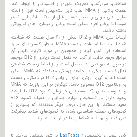
شناختی، سردرگمی، تحریک پذیری و افسردگی را ایجاد کند.
غلظت بالایی از MMA اغلب قابل تشخیص است قبل از اینکه
سلول های خونی را تغییر دهد و قبل از اینکه علائم فوق ظاهر
شود، اما برخی افراد ممکن است برخی از بیماری های نوروپاتی
داشته باشند.
ارتباط بین MMA و B12 بیش از ۴۰ سال هست که شناخته
شده است، اما استفاده از تست MMA به طور گسترده ای مورد
استفاده قرار نمی گیرد و همچنین در مورد کاربرد بالینی آن
توافق وجود ندارد. از آنجا که مقدار نسبتا زیادی از B12 موجود
در خون به پروتئین ها متصل است و از لحاظ زیست شناختی
فعال نیست، برخی در جامعه پزشکی معتقدند که MMA ممکن
است اندازه گیری بهتری برای ارزیابی B12 در دسترس نسبت
به ویتامین B12 معمولی باشد. دیگران بر این باورند که MMA
و هموسیستئین (که همچنین در زمان کمبود B12 یا فولات
وجود دارد) در تشخیص موارد ابتدایی و خفیف کمبود B12
مفید هستند. با این حال، برخی دیگر معتقدند که بسیاری از
کمبودهای خفیف شناسایی شده، به کمبودهای شدید پیشرفت
نمی کنند و لزوما به شناسایی یا درمان نیاز ندارند. …
گروه علمی و تخصصی
LabTests.ir
به شما پیشنهاد می‌کند تا