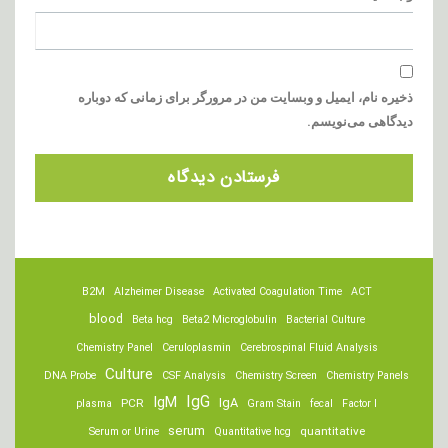
ذخیره نام، ایمیل و وبسایت من در مرورگر برای زمانی که دوباره
دیدگاهی می‌نویسم.
B2M
Alzheimer Disease
Activated Coagulation Time
ACT
blood
Beta hcg
Beta2 Microglobulin
Bacterial Culture
Chemistry Panel
Ceruloplasmin
Cerebrospinal Fluid Analysis
Culture
DNA Probe
CSF Analysis
Chemistry Screen
Chemistry Panels
IgM
IgG
IgA
PCR
plasma
Gram Stain
fecal
Factor I
serum
quantitative
Serum or Urine
Quantitative hcg