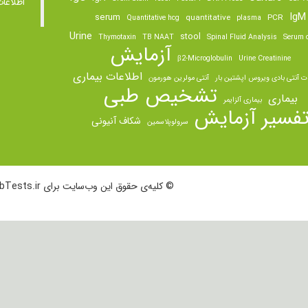
اطلاعا
IgM
serum
quantitative
PCR
Quantitative hcg
plasma
Urine
stool
Thymotaxin
TB NAAT
Spinal Fluid Analysis
Serum o
آزمایش
β2-Microglobulin
Urine Creatinine
اطلاعات بیماری
ت آنتی بادی ویروس اپشتین بار
آنتی مولرین هورمون
تشخیص طبی
بیماری
بیماری آلزایمر
فسیر آزمایش
شکاف آنیونی
سرولوپلاسمین
© کلیه‌ی حقوق این وب‌سایت برای LabTests.ir محفوظ است.