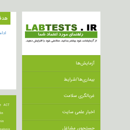
هدف از انجا
ادا
آزمایش‌ها
بیماری‌ها/شرایط
غربالگری سلامت
e
ACT
اخبار علمی سایت
lin
min
جستجوی مشاغل
nalysis