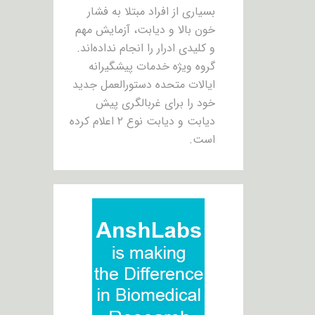
بسیاری از افراد مبتلا به فشار
خون بالا و دیابت، آزمایش مهم
و کلیدی ادرار را انجام نداده‌اند.
گروه ویژه خدمات پیشگیرانه
ایالات متحده دستورالعمل جدید
خود را برای غربالگری پیش
دیابت و دیابت نوع ۲ اعلام کرده
است.