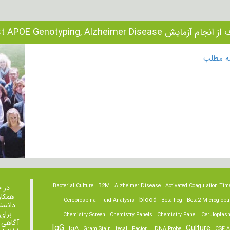
م آزمایش Test APOE Genotyping, Alzheimer Disease چیست؟
مه مطلب
Bacterial Culture
B2M
Alzheimer Disease
Activated Coagulation Tim
در 
همکار
blood
Cerebrospinal Fluid Analysis
Beta hcg
Beta2 Microglobu
دانست
برای
Chemistry Screen
Chemistry Panels
Chemistry Panel
Ceruloplas
آگاهی 
IgG
Culture
IgA
Gram Stain
fecal
Factor I
DNA Probe
CSF A