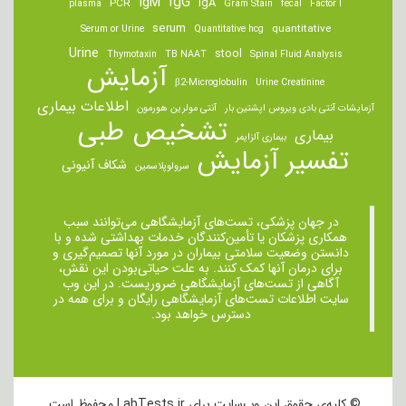
IgM
IgG
IgA
PCR
plasma
Gram Stain
fecal
Factor I
serum
quantitative
Serum or Urine
Quantitative hcg
Urine
stool
Thymotaxin
TB NAAT
Spinal Fluid Analysis
آزمایش
β2-Microglobulin
Urine Creatinine
اطلاعات بیماری
آزمایشات آنتی بادی ویروس اپشتین بار
آنتی مولرین هورمون
تشخیص طبی
بیماری
بیماری آلزایمر
تفسیر آزمایش
شکاف آنیونی
سرولوپلاسمین
در جهان پزشکی، تست‌های آزمایشگاهی می‌توانند سبب
همکاری پزشکان یا تأمین‌کنندگان خدمات بهداشتی شده و با
دانستن وضعیت سلامتی بیماران در مورد آنها تصمیم‌گیری و
برای درمان ‌آنها کمک کنند. به علت حیاتی‌بودن این نقش،
آگاهی از تست‌های آزمایشگاهی ضروریست. در این وب
سایت اطلاعات تست‌های آزمایشگاهی رایگان و برای همه در
دسترس خواهد بود.
© کلیه‌ی حقوق این وب‌سایت برای LabTests.ir محفوظ است.