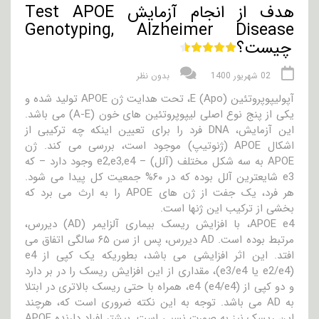
هدف از انجام آزمایش Test APOE
Genotyping, Alzheimer Disease
چیست؟
02 شهریور 1400
بدون نظر
آپولیپوپروتئین (Apo) E، تحت هدایت ژن APOE تولید شده و
یکی از پنج نوع اصلی لیپوپروتئین های خون (A-E) می باشد.
این آزمایش، DNA فرد را برای تعیین اینکه چه ترکیبی از
اشکال APOE (ژنوتیپ) موجود است، بررسی می کند. ژن
APOE به سه شکل مختلف (آلل) – e2,e3,e4 وجود دارد – که
e3 شایعترین آلل بوده که در ۶۰% جمعیت کل پیدا می شود.
هر فرد، یک جفت از ژن های APOE را به ارث می برد که
بخشی از ترکیب این ژنها است.
APOE e4، با افزایش ریسک بیماری آلزایمر (AD) دیررس،
مرتبط بوده است. AD دیررس، پس از سن ۶۵ سالگی اتفاق می
افتد. این اثر افزایشی می باشد، بطوریکه یک کپی از e4
(e2/e4 یا e3/e4)، مقداری از این افزایش ریسک را در بر دارد
و دو کپی از e4 (e4/e4)، همراه با حتی ریسک بالاتری در ابتلا
به AD می باشد. توجه به این نکته ضروری است که، هرچند
این ریسک نیز به صورت نسبی است. بیشتر افراد دارنده APOE