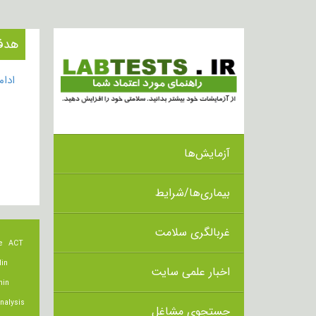
هدف از 
ادا
آزمایش‌ها
بیماری‌ها/شرایط
غربالگری سلامت
e
ACT
lin
اخبار علمی سایت
min
nalysis
جستجوی مشاغل