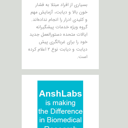
بسیاری از افراد مبتلا به فشار
خون بالا و دیابت، آزمایش مهم
و کلیدی ادرار را انجام نداده‌اند.
گروه ویژه خدمات پیشگیرانه
ایالات متحده دستورالعمل جدید
خود را برای غربالگری پیش
دیابت و دیابت نوع ۲ اعلام کرده
است.