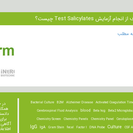
انجام آزمایش Test Salicylates چیست؟
مه مطلب
Bacterial Culture
B2M
Alzheimer Disease
Activated Coagulation Tim
در 
همکار
blood
Cerebrospinal Fluid Analysis
Beta hcg
Beta2 Microglobu
دانست
برای
Chemistry Screen
Chemistry Panels
Chemistry Panel
Ceruloplas
آگاهی 
IgG
Culture
IgA
Gram Stain
fecal
Factor I
DNA Probe
CSF A
اطلاعا