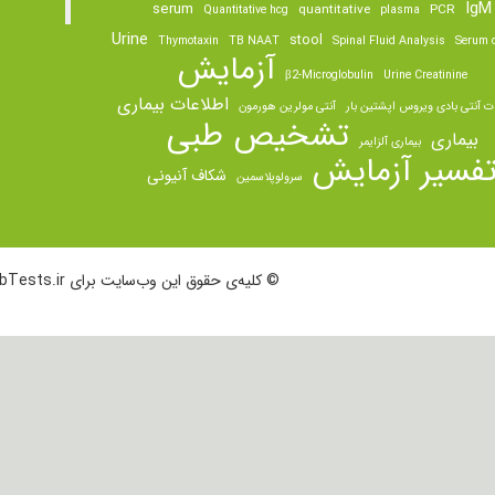
IgM
serum
quantitative
PCR
Quantitative hcg
plasma
Urine
stool
Thymotaxin
TB NAAT
Spinal Fluid Analysis
Serum o
آزمایش
β2-Microglobulin
Urine Creatinine
اطلاعات بیماری
ت آنتی بادی ویروس اپشتین بار
آنتی مولرین هورمون
تشخیص طبی
بیماری
بیماری آلزایمر
فسیر آزمایش
شکاف آنیونی
سرولوپلاسمین
© کلیه‌ی حقوق این وب‌سایت برای LabTests.ir محفوظ است.