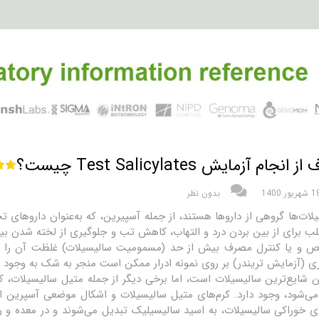
انجام آزمایش Test Salicylates چیست؟
شهریور 1400
بدون نظر
لات‌ها گروهی از داروها هستند، از جمله آسپیرین، که به‌عنوان داروها
غلب برای از بین بردن درد و التهاب، کاهش تب و جلوگیری از لخته شدن ب
 و یا کنترل مصرف بیش از حد (مسمومیت سالیسیلات) غلظت آن را در 
ری (آزمایش تریندر) بر روی نمونه ادرار ممکن است منجر به شک به وجود 
 شایع‌ترین سالیسیلات است، اما برخی دیگر از جمله متیل سالیسیلات، که
می‌شود، وجود دارد. کرم‌های متیل سالیسیلات و اشکال موضعی آسپرین
ی خوراکی سالیسیلات، به اسید سالیسیلیک تبدیل می‌شوند و در معده و