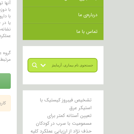
آنها ت
درباره‌ی ما
با دار
یا در 
تماس با ما
عملکرد
گروه 
مرتبط 
تشخیص فیبروز کیستیک با
کار
استیکر عرق
تعیین آستانه کمتر برای
مسمومیت با سرب در کودکان
حذف نژاد از ارزیابی عملکرد کلیه