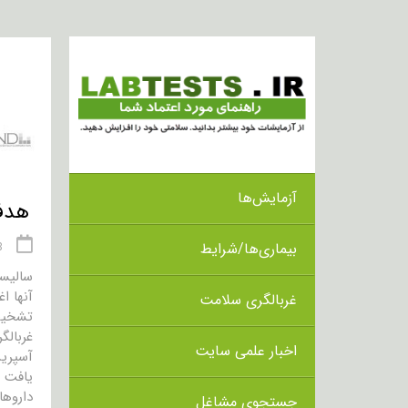
آزمایش‌ها
هدف از 
بیماری‌ها/شرایط
18 
سالیسی
آنها ا
غربالگری سلامت
تشخیص
غربالگ
اخبار علمی سایت
آسپرین
یافت 
داروها
جستجوی مشاغل