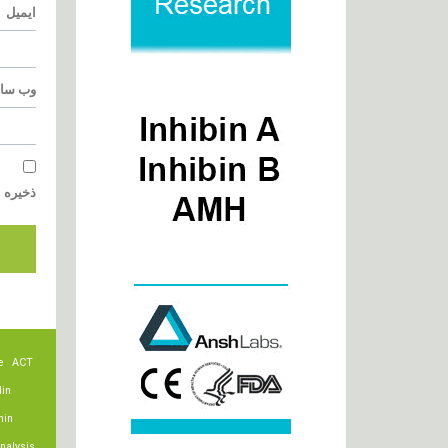
ایمیل
وب‌ سا
ذخیره ن
e
ACT
lin
min
nalysis