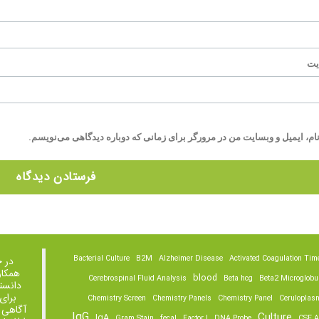
یت
ام، ایمیل و وبسایت من در مرورگر برای زمانی که دوباره دیدگاهی می‌نویسم.
Bacterial Culture
B2M
Alzheimer Disease
Activated Coagulation Tim
در 
همکار
blood
Cerebrospinal Fluid Analysis
Beta hcg
Beta2 Microglobu
دانست
برای
Chemistry Screen
Chemistry Panels
Chemistry Panel
Ceruloplas
آگاهی 
IgG
Culture
IgA
Gram Stain
fecal
Factor I
DNA Probe
CSF A