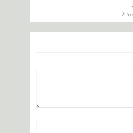
.
ین:
5
]