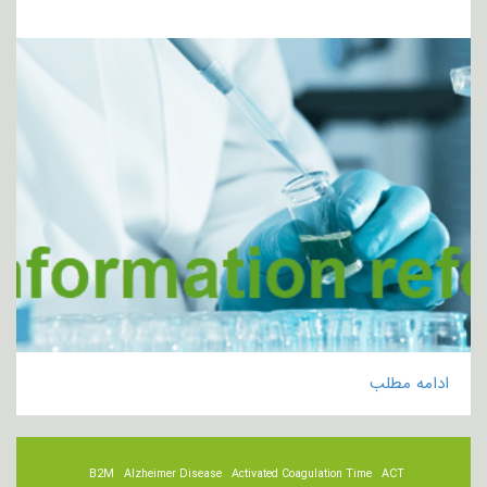
ادامه مطلب
B2M
Alzheimer Disease
Activated Coagulation Time
ACT