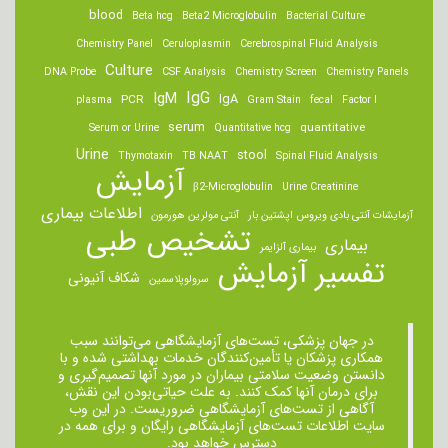
blood
Beta hcg
Beta2 Microglobulin
Bacterial Culture
Chemistry Panel
Ceruloplasmin
Cerebrospinal Fluid Analysis
Culture
DNA Probe
CSF Analysis
Chemistry Screen
Chemistry Panels
IgM
IgG
IgA
PCR
plasma
Gram Stain
fecal
Factor I
serum
quantitative
Serum or Urine
Quantitative hcg
Urine
stool
Thymotaxin
TB NAAT
Spinal Fluid Analysis
آزمایش
β2-Microglobulin
Urine Creatinine
اطلاعات بیماری
آزمایشات آنتی بادی ویروس اپشتین بار
آنتی مولرین هورمون
تشخیص طبی
بیماری
بیماری آلزایمر
تفسیر آزمایش
شکاف آنیونی
سرولوپلاسمین
در جهان پزشکی، تست‌های آزمایشگاهی می‌توانند سبب
همکاری پزشکان یا تأمین‌کنندگان خدمات بهداشتی شده و با
دانستن وضعیت سلامتی بیماران در مورد آنها تصمیم‌گیری و
برای درمان ‌آنها کمک کنند. به علت حیاتی‌بودن این نقش،
آگاهی از تست‌های آزمایشگاهی ضروریست. در این وب
سایت اطلاعات تست‌های آزمایشگاهی رایگان و برای همه در
دسترس خواهد بود.