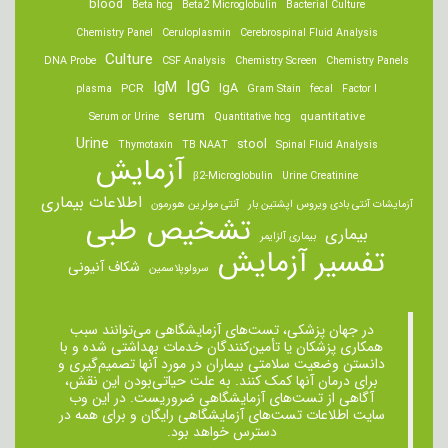
blood
Beta hcg
Beta2 Microglobulin
Bacterial Culture
Chemistry Panel
Ceruloplasmin
Cerebrospinal Fluid Analysis
Culture
DNA Probe
CSF Analysis
Chemistry Screen
Chemistry Panels
IgM
IgG
IgA
PCR
plasma
Gram Stain
fecal
Factor I
serum
quantitative
Serum or Urine
Quantitative hcg
Urine
stool
Thymotaxin
TB NAAT
Spinal Fluid Analysis
آزمایش
β2-Microglobulin
Urine Creatinine
اطلاعات بیماری
آزمایشات آنتی بادی ویروس اپشتین بار
آنتی مولرین هورمون
تشخیص طبی
بیماری
بیماری آلزایمر
تفسیر آزمایش
شکاف آنیونی
سرولوپلاسمین
در جهان پزشکی، تست‌های آزمایشگاهی می‌توانند سبب
همکاری پزشکان یا تأمین‌کنندگان خدمات بهداشتی شده و با
دانستن وضعیت سلامتی بیماران در مورد آنها تصمیم‌گیری و
برای درمان ‌آنها کمک کنند. به علت حیاتی‌بودن این نقش،
آگاهی از تست‌های آزمایشگاهی ضروریست. در این وب
سایت اطلاعات تست‌های آزمایشگاهی رایگان و برای همه در
دسترس خواهد بود.