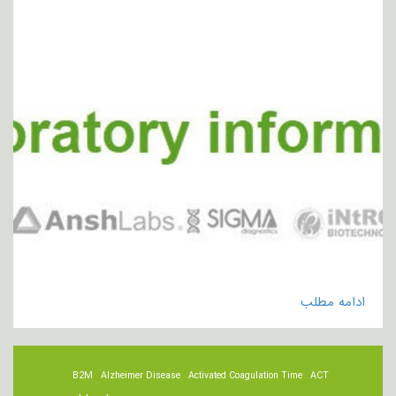
ادامه مطلب
B2M
Alzheimer Disease
Activated Coagulation Time
ACT