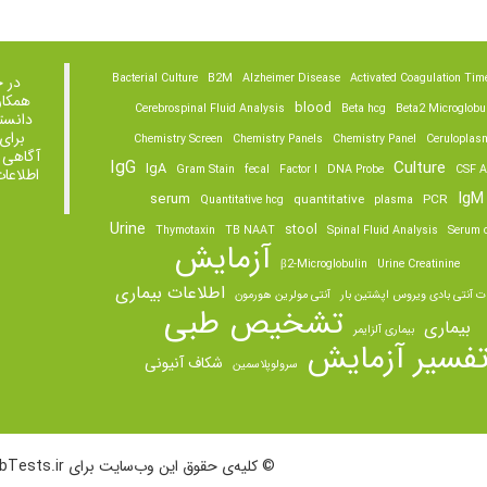
Bacterial Culture
B2M
Alzheimer Disease
Activated Coagulation Tim
در 
همکار
blood
Cerebrospinal Fluid Analysis
Beta hcg
Beta2 Microglobu
دانست
برای
Chemistry Screen
Chemistry Panels
Chemistry Panel
Ceruloplas
آگاهی 
IgG
Culture
IgA
Gram Stain
fecal
Factor I
DNA Probe
CSF A
اطلاعا
IgM
serum
quantitative
PCR
Quantitative hcg
plasma
Urine
stool
Thymotaxin
TB NAAT
Spinal Fluid Analysis
Serum o
آزمایش
β2-Microglobulin
Urine Creatinine
اطلاعات بیماری
ت آنتی بادی ویروس اپشتین بار
آنتی مولرین هورمون
تشخیص طبی
بیماری
بیماری آلزایمر
فسیر آزمایش
شکاف آنیونی
سرولوپلاسمین
© کلیه‌ی حقوق این وب‌سایت برای LabTests.ir محفوظ است.