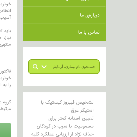
خونریز
انعقاد
درباره‌ی ما
آسیب، 
باید ت
تماس با ما
نیاز، 
منتهی 
خونریز
را به 
تشخیص فیبروز کیستیک با
گروه 
مرتبط 
استیکر عرق
تعیین آستانه کمتر برای
مسمومیت با سرب در کودکان
حذف نژاد از ارزیابی عملکرد کلیه