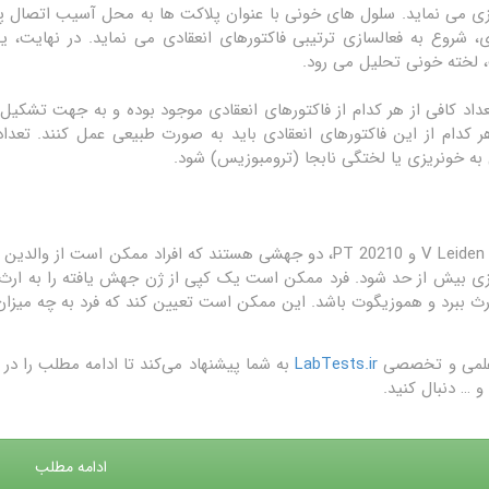
ی می نماید. سلول های خونی با عنوان پلاکت ها به محل آسیب اتصال پی
ی، شروع به فعالسازی ترتیبی فاکتورهای انعقادی می نماید. در نهای
لخته خونی تحلیل می رود.
عداد کافی از هر کدام از فاکتورهای انعقادی موجود بوده و به جهت تشک
هر کدام از این فاکتورهای انعقادی باید به صورت طبیعی عمل کنند. تعداد
به خونریزی یا لختگی نابجا (ترومبوزیس) شود.
فاکتور V Leiden و PT 20210، دو جهشی هستند که افراد ممکن 
ی بیش از حد شود. فرد ممکن است یک کپی از ژن جهش یافته را به ارث ب
ارث ببرد و هموزیگوت باشد. این ممکن است تعیین کند که فرد به چه میزان
علمی و تخصصی
LabTests.ir
به شما پیشنهاد می‌کند تا ادامه مطلب را 
و … دنبال کنید.
ادامه مطلب