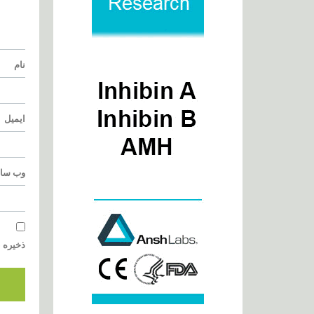
نام
ایمیل
وب‌ سا
ذخیره ن