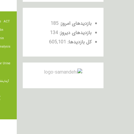
e
ACT
بازدیدهای امروز:
185
lin
بازدیدهای دیروز:
134
min
کل بازدیدها:
605,101
nalysis
r Urine
آزمایشا
ت